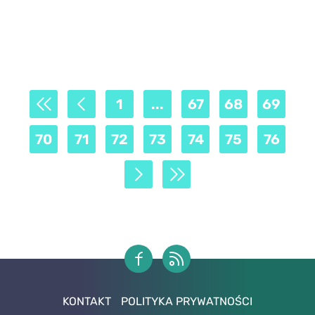
1
...
67
68
69
70
71
72
73
74
75
76
KONTAKT
POLITYKA PRYWATNOŚCI