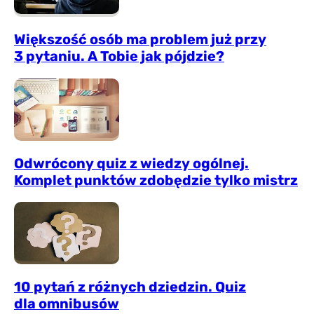
Większość osób ma problem już przy
3 pytaniu. A Tobie jak pójdzie?
Odwrócony quiz z wiedzy ogólnej.
Komplet punktów zdobędzie tylko mistrz
10 pytań z różnych dziedzin. Quiz
dla omnibusów