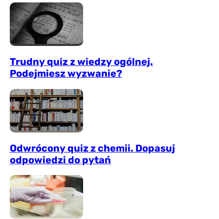
Trudny quiz z wiedzy ogólnej.
Podejmiesz wyzwanie?
Odwrócony quiz z chemii. Dopasuj
odpowiedzi do pytań