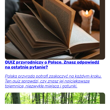
QUIZ przyrodniczy o Polsce. Znasz odpowiedź
na ostatnie pytanie?
Polska przyroda potrafi zaskoczyć na każdym kroku.
Ten quiz sprawdzi, czy znasz jej najciekawsze
tajemnice, niezwykłe miejsca i gatunki.