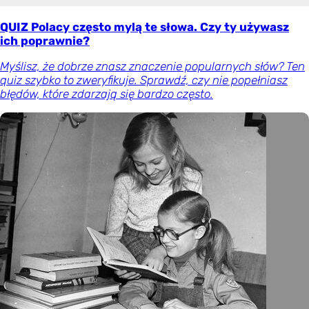
QUIZ Polacy często mylą te słowa. Czy ty używasz
ich poprawnie?
Myślisz, że dobrze znasz znaczenie popularnych słów? Ten
quiz szybko to zweryfikuje. Sprawdź, czy nie popełniasz
błędów, które zdarzają się bardzo często.