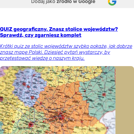
Dodaj jako
źródło w Google
QUIZ geograficzny. Znasz stolice województw?
Sprawdź, czy zgarniesz komplet
Krótki quiz ze stolic województw szybko pokaże, jak dobrze
znasz mapę Polski. Dziesięć pytań wystarczy, by
przetestować wiedzę o naszym kraju.