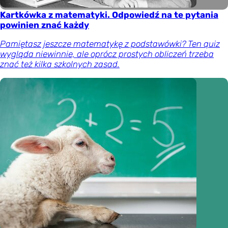
Kartkówka z matematyki. Odpowiedź na te pytania
powinien znać każdy
Pamiętasz jeszcze matematykę z podstawówki? Ten quiz
wygląda niewinnie, ale oprócz prostych obliczeń trzeba
znać też kilka szkolnych zasad.