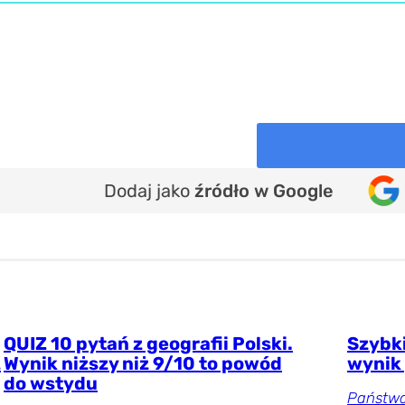
Dodaj jako
źródło w Google
QUIZ 10 pytań z geografii Polski.
Szybki
z
Wynik niższy niż 9/10 to powód
wynik 
do wstydu
Państwa 