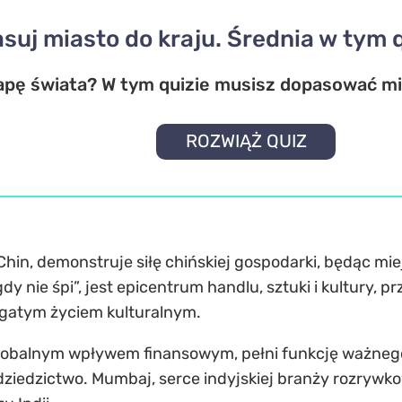
suj miasto do kraju. Średnia w tym q
pę świata? W tym quizie musisz dopasować mi
ROZWIĄŻ QUIZ
 Chin, demonstruje siłę chińskiej gospodarki, będąc mi
gdy nie śpi”, jest epicentrum handlu, sztuki i kultury, 
gatym życiem kulturalnym.
i globalnym wpływem finansowym, pełni funkcję ważneg
iedzictwo. Mumbaj, serce indyjskiej branży rozrywkow