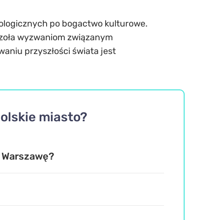
nologicznych po bogactwo kulturowe.
c czoła wyzwaniom związanym
aniu przyszłości świata jest
polskie miasto?
z Warszawę?