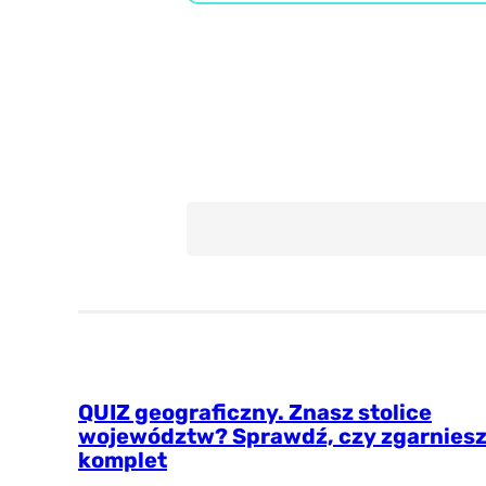
Geografia
Wiedza ogólna
QUIZ geograficzny. Znasz stolice
województw? Sprawdź, czy zgarnies
komplet