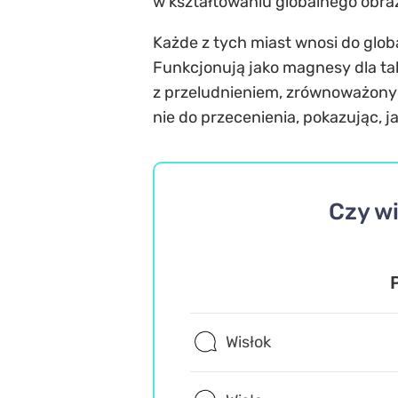
w kształtowaniu globalnego obraz
Każde z tych miast wnosi do glo
Funkcjonują jako magnesy dla tal
z przeludnieniem, zrównoważonym 
nie do przecenienia, pokazując, 
Czy wi
Wisłok