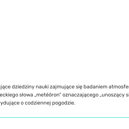
jące dziedziny nauki zajmujące się badaniem atmosfer
eckiego słowa „metéōron” oznaczającego „unoszący się
cydujące o codziennej pogodzie.