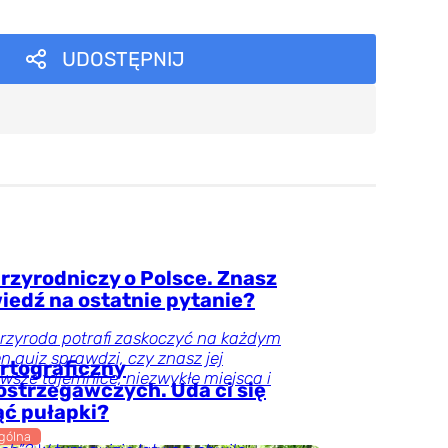
UDOSTĘPNIJ
rzyrodniczy o Polsce. Znasz
edź na ostatnie pytanie?
przyroda potrafi zaskoczyć na każdym
en quiz sprawdzi, czy znasz jej
rtograficzny
wsze tajemnice, niezwykłe miejsca i
ostrzegawczych. Uda ci się
ąć pułapki?
gólna