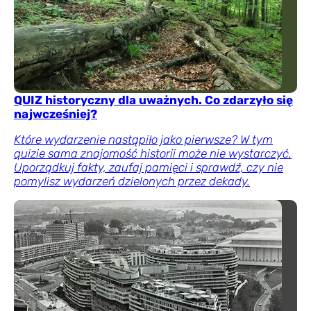
QUIZ historyczny dla uważnych. Co zdarzyło się
najwcześniej?
Które wydarzenie nastąpiło jako pierwsze? W tym
quizie sama znajomość historii może nie wystarczyć.
Uporządkuj fakty, zaufaj pamięci i sprawdź, czy nie
pomylisz wydarzeń dzielonych przez dekady.