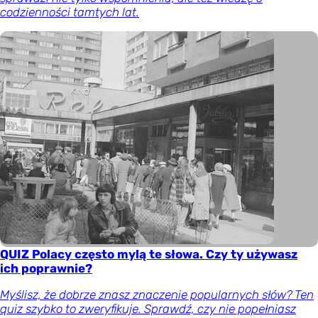
codzienności tamtych lat.
QUIZ Polacy często mylą te słowa. Czy ty używasz
ich poprawnie?
Myślisz, że dobrze znasz znaczenie popularnych słów? Ten
quiz szybko to zweryfikuje. Sprawdź, czy nie popełniasz