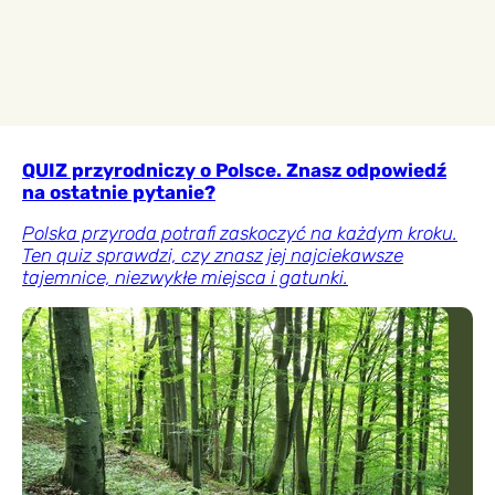
QUIZ przyrodniczy o Polsce. Znasz odpowiedź
na ostatnie pytanie?
Polska przyroda potrafi zaskoczyć na każdym kroku.
Ten quiz sprawdzi, czy znasz jej najciekawsze
tajemnice, niezwykłe miejsca i gatunki.