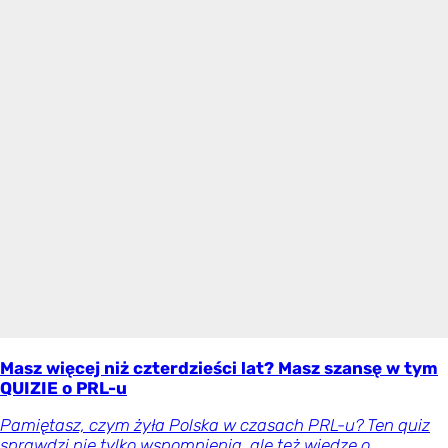
Masz więcej niż czterdzieści lat? Masz szansę w tym
QUIZIE o PRL-u
Pamiętasz, czym żyła Polska w czasach PRL-u? Ten quiz
sprawdzi nie tylko wspomnienia, ale też wiedzę o