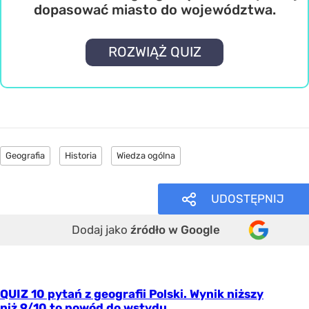
dopasować miasto do województwa.
ROZWIĄŻ QUIZ
Geografia
Historia
Wiedza ogólna
UDOSTĘPNIJ
Dodaj jako
źródło w Google
QUIZ 10 pytań z geografii Polski. Wynik niższy
niż 9/10 to powód do wstydu