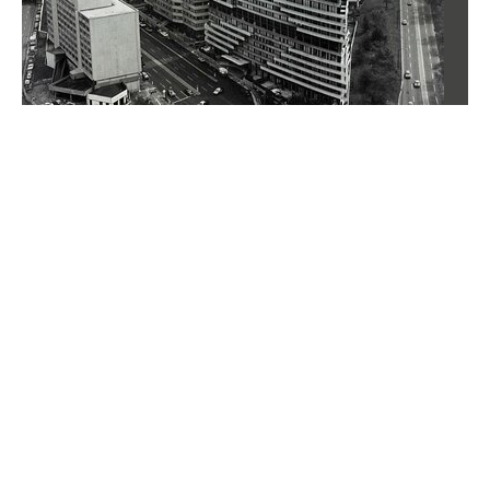
Ekstremalnie trudny QUIZ geograficzny.
Podołają tylko nieliczni
Ekstremalnie trudny quiz dla znawców świata. Tu nie
wystarczy znać państwa i stolice — liczą się
szczegóły, rekordy i geograficzne osobliwości.