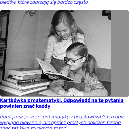
błędów, które zdarzają się bardzo często.
Kartkówka z matematyki. Odpowiedź na te pytania
powinien znać każdy
Pamiętasz jeszcze matematykę z podstawówki? Ten quiz
wygląda niewinnie, ale oprócz prostych obliczeń trzeba
znać też kilka szkolnych zasad.