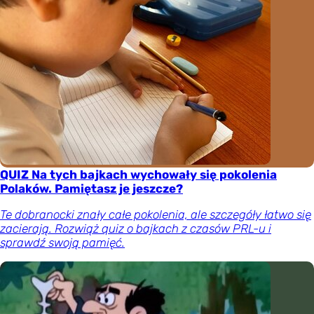
QUIZ Na tych bajkach wychowały się pokolenia
Polaków. Pamiętasz je jeszcze?
Te dobranocki znały całe pokolenia, ale szczegóły łatwo się
zacierają. Rozwiąż quiz o bajkach z czasów PRL-u i
sprawdź swoją pamięć.