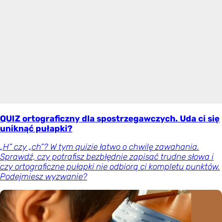
QUIZ ortograficzny dla spostrzegawczych. Uda ci się
uniknąć pułapki?
„H” czy „ch”? W tym quizie łatwo o chwilę zawahania.
Sprawdź, czy potrafisz bezbłędnie zapisać trudne słowa i
czy ortograficzne pułapki nie odbiorą ci kompletu punktów.
Podejmiesz wyzwanie?