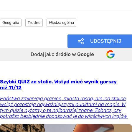
Geografia
Trudne
Wiedza ogólna
UDOSTĘPNIJ
Dodaj jako
źródło w Google
Szybki QUIZ ze stolic. Wstyd mieć wynik gorszy
niż 11/12
Państwa zmieniają granice, miasta rosną, ale ich stolice
wciąż pozostają najważniejszymi punktami na mapie. W
tym quizie pytamy o te najbardziej znane. Zobacz, czy
potrafisz bezbłędnie dopasować je do właściwych krajów.