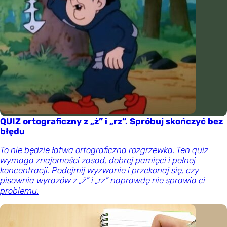
QUIZ ortograficzny z „ż” i „rz”. Spróbuj skończyć bez
błędu
To nie będzie łatwa ortograficzna rozgrzewka. Ten quiz
wymaga znajomości zasad, dobrej pamięci i pełnej
koncentracji. Podejmij wyzwanie i przekonaj się, czy
pisownia wyrazów z „ż” i „rz” naprawdę nie sprawia ci
problemu.