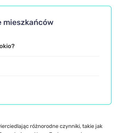
bę mieszkańców
okio?
erciedlając różnorodne czynniki, takie jak