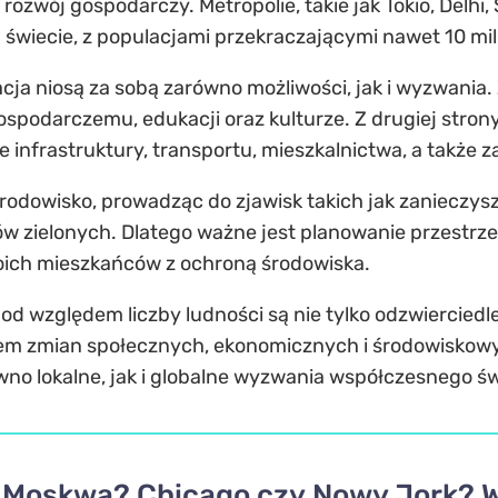
 rozwój gospodarczy. Metropolie, takie jak Tokio, Delhi
a świecie, z populacjami przekraczającymi nawet 10 m
cja niosą za sobą zarówno możliwości, jak i wyzwania. 
spodarczemu, edukacji oraz kulturze. Z drugiej stron
 infrastruktury, transportu, mieszkalnictwa, a także 
odowisko, prowadząc do zjawisk takich jak zanieczysz
ów zielonych. Dlatego ważne jest planowanie przestrz
ich mieszkańców z ochroną środowiska.
od względem liczby ludności są nie tylko odzwiercied
kiem zmian społecznych, ekonomicznych i środowiskow
wno lokalne, jak i globalne wyzwania współczesnego św
Moskwa? Chicago czy Nowy Jork? Wie