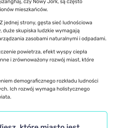
, Szanghaj, czy Nowy Jork, są często
ilionów mieszkańców.
Z jednej strony, gęsta sieć ludnościowa
y, duże skupiska ludzkie wymagają
zarządzania zasobami naturalnymi i odpadami.
czenie powietrza, efekt wyspy ciepła
enne i zrównoważony rozwój miast, które
leniem demograficznego rozkładu ludności
ych. Ich rozwój wymaga holistycznego
iata.
sz, które miasto jest