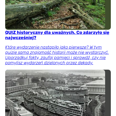
QUIZ historyczny dla uważnych. Co zdarzyło się
najwcześniej?
Które wydarzenie nastąpiło jako pierwsze? W tym
quizie sama znajomość historii może nie wystarczyć.
Uporządkuj fakty, zaufaj pamięci i sprawdź, czy nie
pomylisz wydarzeń dzielonych przez dekady.