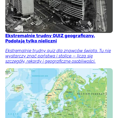
Ekstremalnie trudny QUIZ geograficzny.
Podołają tylko nieliczni
Ekstremalnie trudny quiz dla znawców świata. Tu nie
wystarczy znać państwa i stolice — liczą się
szczegóły, rekordy i geograficzne osobliwości.