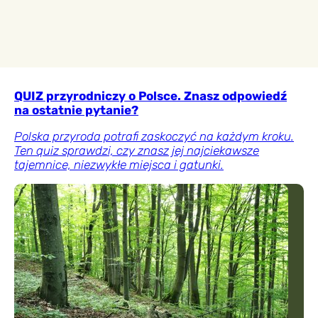
QUIZ przyrodniczy o Polsce. Znasz odpowiedź
na ostatnie pytanie?
Polska przyroda potrafi zaskoczyć na każdym kroku.
Ten quiz sprawdzi, czy znasz jej najciekawsze
tajemnice, niezwykłe miejsca i gatunki.