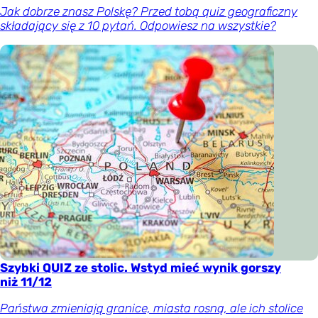
Jak dobrze znasz Polskę? Przed tobą quiz geograficzny
składający się z 10 pytań. Odpowiesz na wszystkie?
Szybki QUIZ ze stolic. Wstyd mieć wynik gorszy
niż 11/12
Państwa zmieniają granice, miasta rosną, ale ich stolice