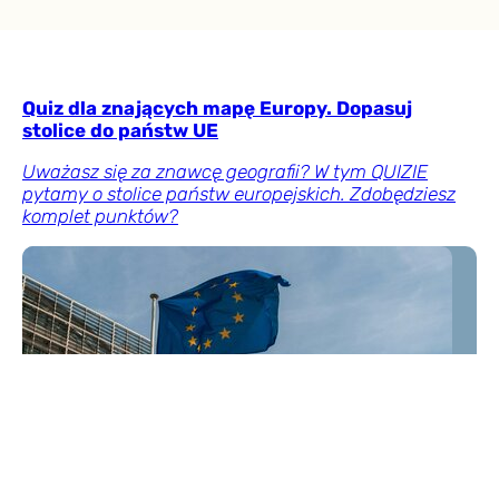
Quiz dla znających mapę Europy. Dopasuj
stolice do państw UE
Uważasz się za znawcę geografii? W tym QUIZIE
pytamy o stolice państw europejskich. Zdobędziesz
komplet punktów?