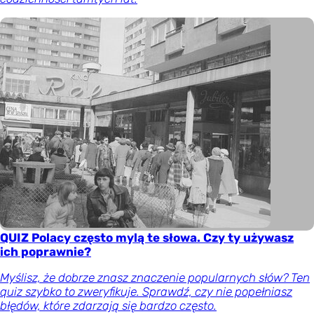
QUIZ Polacy często mylą te słowa. Czy ty używasz
ich poprawnie?
Myślisz, że dobrze znasz znaczenie popularnych słów? Ten
quiz szybko to zweryfikuje. Sprawdź, czy nie popełniasz
błędów, które zdarzają się bardzo często.