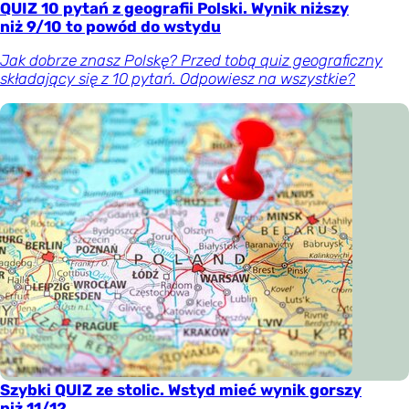
QUIZ 10 pytań z geografii Polski. Wynik niższy
niż 9/10 to powód do wstydu
Jak dobrze znasz Polskę? Przed tobą quiz geograficzny
składający się z 10 pytań. Odpowiesz na wszystkie?
Szybki QUIZ ze stolic. Wstyd mieć wynik gorszy
niż 11/12