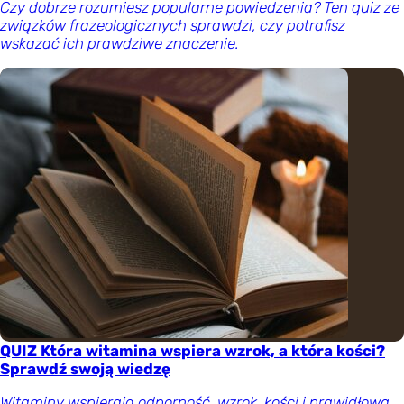
Czy dobrze rozumiesz popularne powiedzenia? Ten quiz ze
związków frazeologicznych sprawdzi, czy potrafisz
wskazać ich prawdziwe znaczenie.
QUIZ Która witamina wspiera wzrok, a która kości?
Sprawdź swoją wiedzę
Witaminy wspierają odporność, wzrok, kości i prawidłową