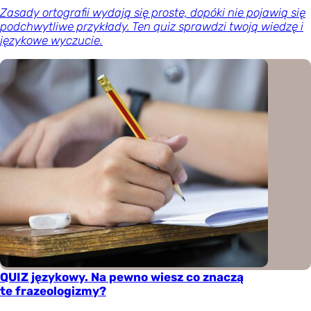
Zasady ortografii wydają się proste, dopóki nie pojawią się
podchwytliwe przykłady. Ten quiz sprawdzi twoją wiedzę i
językowe wyczucie.
QUIZ językowy. Na pewno wiesz co znaczą
te frazeologizmy?