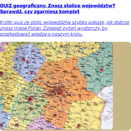
QUIZ geograficzny. Znasz stolice województw?
Sprawdź, czy zgarniesz komplet
Krótki quiz ze stolic województw szybko pokaże, jak dobrze
znasz mapę Polski. Dziesięć pytań wystarczy, by
przetestować wiedzę o naszym kraju.