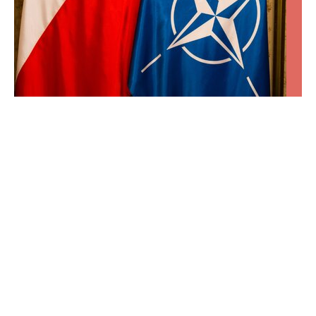
QUIZ przyrodniczy o Polsce. Znasz odpowiedź
na ostatnie pytanie?
Polska przyroda potrafi zaskoczyć na każdym kroku.
Ten quiz sprawdzi, czy znasz jej najciekawsze
tajemnice, niezwykłe miejsca i gatunki.