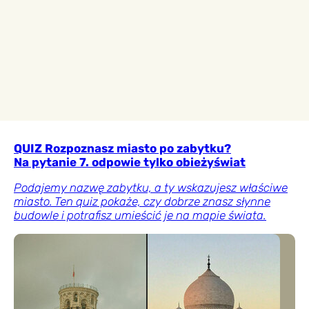
QUIZ Rozpoznasz miasto po zabytku?
Na pytanie 7. odpowie tylko obieżyświat
Podajemy nazwę zabytku, a ty wskazujesz właściwe
miasto. Ten quiz pokaże, czy dobrze znasz słynne
budowle i potrafisz umieścić je na mapie świata.