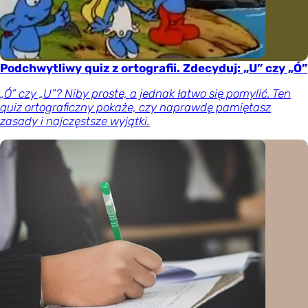
Podchwytliwy quiz z ortografii. Zdecyduj: „U” czy „Ó”
„Ó” czy „U”? Niby proste, a jednak łatwo się pomylić. Ten
quiz ortograficzny pokaże, czy naprawdę pamiętasz
zasady i najczęstsze wyjątki.