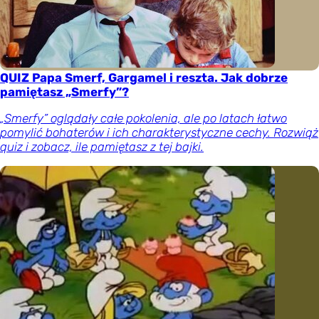
QUIZ Papa Smerf, Gargamel i reszta. Jak dobrze
pamiętasz „Smerfy”?
„Smerfy” oglądały całe pokolenia, ale po latach łatwo
pomylić bohaterów i ich charakterystyczne cechy. Rozwiąż
quiz i zobacz, ile pamiętasz z tej bajki.