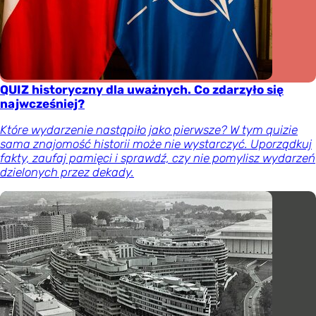
QUIZ historyczny dla uważnych. Co zdarzyło się
najwcześniej?
Które wydarzenie nastąpiło jako pierwsze? W tym quizie
sama znajomość historii może nie wystarczyć. Uporządkuj
fakty, zaufaj pamięci i sprawdź, czy nie pomylisz wydarzeń
dzielonych przez dekady.