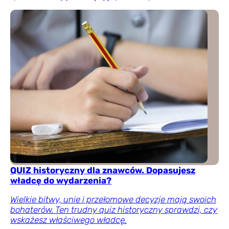
QUIZ historyczny dla znawców. Dopasujesz
władcę do wydarzenia?
Wielkie bitwy, unie i przełomowe decyzje mają swoich
bohaterów. Ten trudny quiz historyczny sprawdzi, czy
wskażesz właściwego władcę.