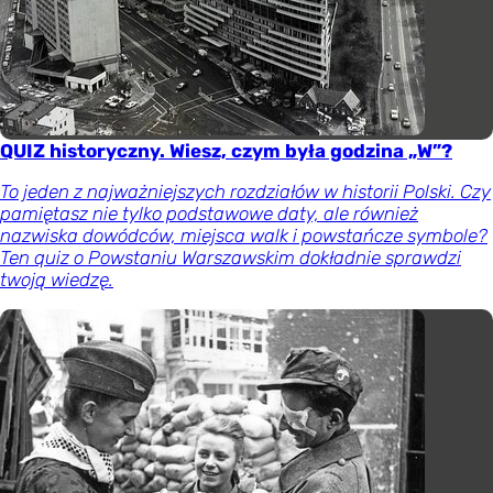
QUIZ historyczny. Wiesz, czym była godzina „W”?
To jeden z najważniejszych rozdziałów w historii Polski. Czy
pamiętasz nie tylko podstawowe daty, ale również
nazwiska dowódców, miejsca walk i powstańcze symbole?
Ten quiz o Powstaniu Warszawskim dokładnie sprawdzi
twoją wiedzę.