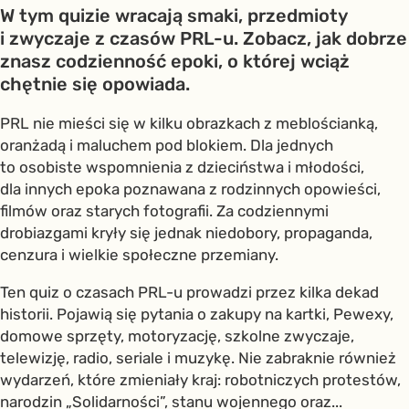
W tym quizie wracają smaki, przedmioty
i zwyczaje z czasów PRL-u. Zobacz, jak dobrze
znasz codzienność epoki, o której wciąż
chętnie się opowiada.
PRL nie mieści się w kilku obrazkach z meblościanką,
oranżadą i maluchem pod blokiem. Dla jednych
to osobiste wspomnienia z dzieciństwa i młodości,
dla innych epoka poznawana z rodzinnych opowieści,
filmów oraz starych fotografii. Za codziennymi
drobiazgami kryły się jednak niedobory, propaganda,
cenzura i wielkie społeczne przemiany.
Ten quiz o czasach PRL-u prowadzi przez kilka dekad
historii. Pojawią się pytania o zakupy na kartki, Pewexy,
domowe sprzęty, motoryzację, szkolne zwyczaje,
telewizję, radio, seriale i muzykę. Nie zabraknie również
wydarzeń, które zmieniały kraj: robotniczych protestów,
narodzin „Solidarności”, stanu wojennego oraz...