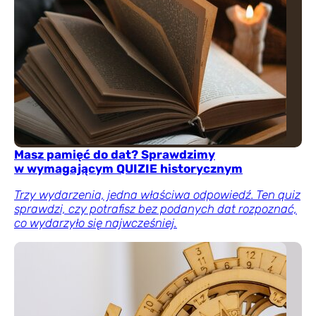
Masz pamięć do dat? Sprawdzimy
w wymagającym QUIZIE historycznym
Trzy wydarzenia, jedna właściwa odpowiedź. Ten quiz
sprawdzi, czy potrafisz bez podanych dat rozpoznać,
co wydarzyło się najwcześniej.