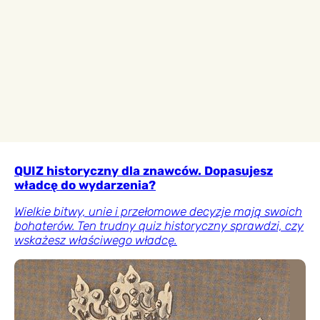
QUIZ historyczny dla znawców. Dopasujesz
władcę do wydarzenia?
Wielkie bitwy, unie i przełomowe decyzje mają swoich
bohaterów. Ten trudny quiz historyczny sprawdzi, czy
wskażesz właściwego władcę.