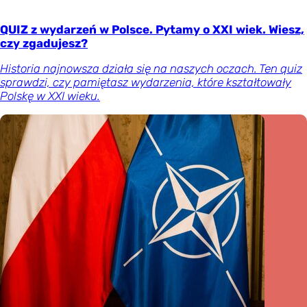
QUIZ z wydarzeń w Polsce. Pytamy o XXI wiek. Wiesz,
czy zgadujesz?
Historia najnowsza działa się na naszych oczach. Ten quiz
sprawdzi, czy pamiętasz wydarzenia, które kształtowały
Polskę w XXI wieku.