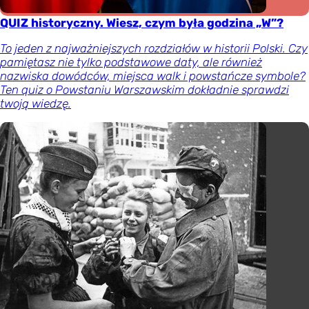
QUIZ historyczny. Wiesz, czym była godzina „W”?
To jeden z najważniejszych rozdziałów w historii Polski. Czy
pamiętasz nie tylko podstawowe daty, ale również
nazwiska dowódców, miejsca walk i powstańcze symbole?
Ten quiz o Powstaniu Warszawskim dokładnie sprawdzi
twoją wiedzę.