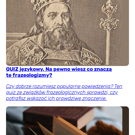
QUIZ językowy. Na pewno wiesz co znaczą
te frazeologizmy?
Czy dobrze rozumiesz popularne powiedzenia? Ten
quiz ze związków frazeologicznych sprawdzi, czy
potrafisz wskazać ich prawdziwe znaczenie.