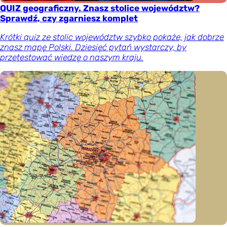
QUIZ geograficzny. Znasz stolice województw?
Sprawdź, czy zgarniesz komplet
Krótki quiz ze stolic województw szybko pokaże, jak dobrze
znasz mapę Polski. Dziesięć pytań wystarczy, by
przetestować wiedzę o naszym kraju.