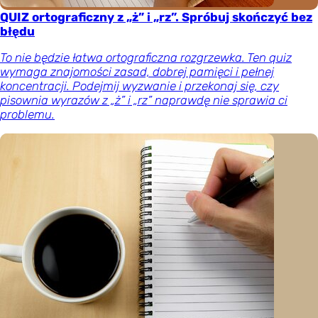
QUIZ ortograficzny z „ż” i „rz”. Spróbuj skończyć bez
błędu
To nie będzie łatwa ortograficzna rozgrzewka. Ten quiz
wymaga znajomości zasad, dobrej pamięci i pełnej
koncentracji. Podejmij wyzwanie i przekonaj się, czy
pisownia wyrazów z „ż” i „rz” naprawdę nie sprawia ci
problemu.