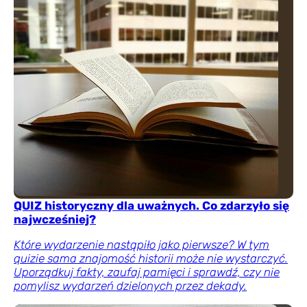
QUIZ historyczny dla uważnych. Co zdarzyło się
najwcześniej?
Które wydarzenie nastąpiło jako pierwsze? W tym
quizie sama znajomość historii może nie wystarczyć.
Uporządkuj fakty, zaufaj pamięci i sprawdź, czy nie
pomylisz wydarzeń dzielonych przez dekady.