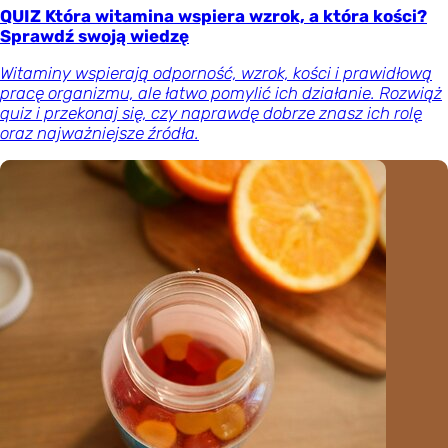
QUIZ Która witamina wspiera wzrok, a która kości?
Sprawdź swoją wiedzę
Witaminy wspierają odporność, wzrok, kości i prawidłową
pracę organizmu, ale łatwo pomylić ich działanie. Rozwiąż
quiz i przekonaj się, czy naprawdę dobrze znasz ich rolę
oraz najważniejsze źródła.