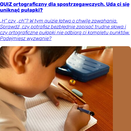
QUIZ ortograficzny dla spostrzegawczych. Uda ci się
uniknąć pułapki?
„H” czy „ch”? W tym quizie łatwo o chwilę zawahania.
Sprawdź, czy potrafisz bezbłędnie zapisać trudne słowa i
czy ortograficzne pułapki nie odbiorą ci kompletu punktów.
Podejmiesz wyzwanie?