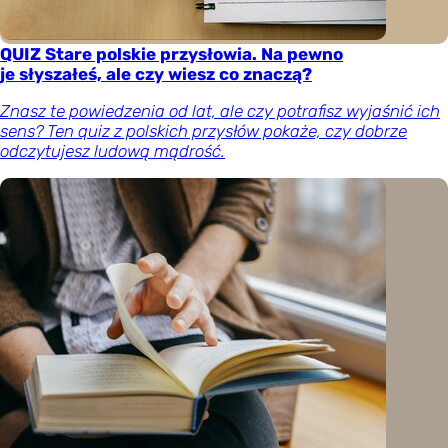
QUIZ Stare polskie przysłowia. Na pewno
je słyszałeś, ale czy wiesz co znaczą?
Znasz te powiedzenia od lat, ale czy potrafisz wyjaśnić ich
sens? Ten quiz z polskich przysłów pokaże, czy dobrze
odczytujesz ludową mądrość.