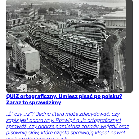
QUIZ ortograficzny. Umiesz pisać po polsku?
Zaraz to sprawdzimy
„Ż” czy „rz”? Jedna litera może zdecydować, czy
zapis jest poprawny. Rozwiąż quiz ortograficzny i
sprawdź, czy dobrze pamiętasz zasady, wyjątki oraz
pisownię słów, które często sprawiają kłopot nawet
osobom dbającym o język.