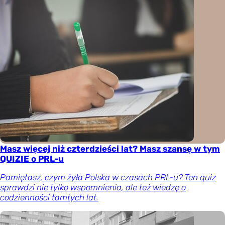
Masz więcej niż czterdzieści lat? Masz szansę w tym
QUIZIE o PRL-u
Pamiętasz, czym żyła Polska w czasach PRL-u? Ten quiz
sprawdzi nie tylko wspomnienia, ale też wiedzę o
codzienności tamtych lat.