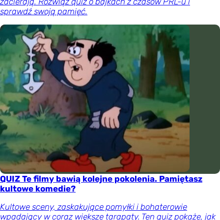
zacierają. Rozwiąż quiz o bajkach z czasów PRL-u i
sprawdź swoją pamięć.
QUIZ Te filmy bawią kolejne pokolenia. Pamiętasz
kultowe komedie?
Kultowe sceny, zaskakujące pomyłki i bohaterowie
wpadający w coraz większe tarapaty. Ten quiz pokaże, jak