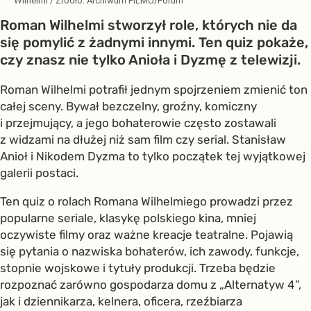
Wilhelmi
/ Źródło:
Archiwum FILMU/Forum
Roman Wilhelmi stworzył role, których nie da
się pomylić z żadnymi innymi. Ten quiz pokaże,
czy znasz nie tylko Anioła i Dyzmę z telewizji.
Roman Wilhelmi potrafił jednym spojrzeniem zmienić ton
całej sceny. Bywał bezczelny, groźny, komiczny
i przejmujący, a jego bohaterowie często zostawali
z widzami na dłużej niż sam film czy serial. Stanisław
Anioł i Nikodem Dyzma to tylko początek tej wyjątkowej
galerii postaci.
Ten quiz o rolach Romana Wilhelmiego prowadzi przez
popularne seriale, klasykę polskiego kina, mniej
oczywiste filmy oraz ważne kreacje teatralne. Pojawią
się pytania o nazwiska bohaterów, ich zawody, funkcje,
stopnie wojskowe i tytuły produkcji. Trzeba będzie
rozpoznać zarówno gospodarza domu z „Alternatyw 4”,
jak i dziennikarza, kelnera, oficera, rzeźbiarza