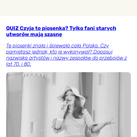
QUIZ Czyja to piosenka? Tylko fani starych
utworów mają szasnę
Te piosenki znała i śpiewała cała Polska. Czy
pamiętasz jednak, kto je wykonywał? Dopasuj
nazwiska artystów i nazwy zespołów do przebojów z
lat 70. i 80.