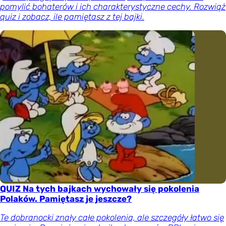
pomylić bohaterów i ich charakterystyczne cechy. Rozwiąż
quiz i zobacz, ile pamiętasz z tej bajki.
QUIZ Na tych bajkach wychowały się pokolenia
Polaków. Pamiętasz je jeszcze?
Te dobranocki znały całe pokolenia, ale szczegóły łatwo się