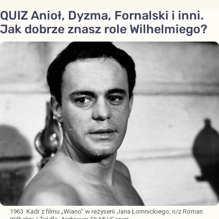
QUIZ Anioł, Dyzma, Fornalski i inni.
Jak dobrze znasz role Wilhelmiego?
1963. Kadr z filmu „Wiano” w reżyserii Jana Łomnickiego; n/z Roman