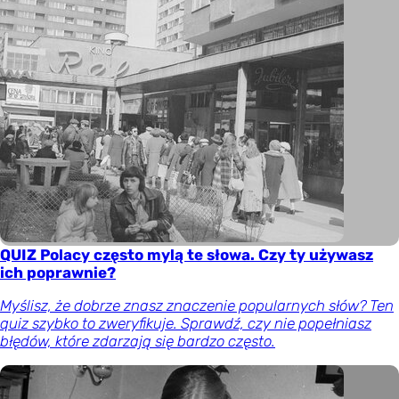
QUIZ Polacy często mylą te słowa. Czy ty używasz
ich poprawnie?
Myślisz, że dobrze znasz znaczenie popularnych słów? Ten
quiz szybko to zweryfikuje. Sprawdź, czy nie popełniasz
błędów, które zdarzają się bardzo często.