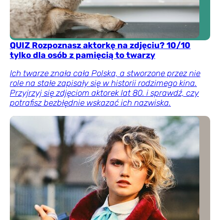
QUIZ Rozpoznasz aktorkę na zdjęciu? 10/10
tylko dla osób z pamięcią to twarzy
Ich twarze znała cała Polska, a stworzone przez nie
role na stałe zapisały się w historii rodzimego kina.
Przyjrzyj się zdjęciom aktorek lat 80. i sprawdź, czy
potrafisz bezbłędnie wskazać ich nazwiska.