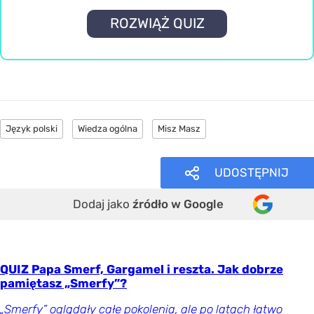
ROZWIĄŻ QUIZ
Język polski
Wiedza ogólna
Misz Masz
UDOSTĘPNIJ
Dodaj jako
źródło w Google
QUIZ Papa Smerf, Gargamel i reszta. Jak dobrze
pamiętasz „Smerfy”?
„Smerfy” oglądały całe pokolenia, ale po latach łatwo