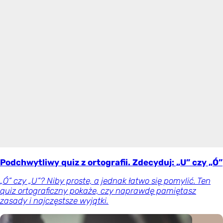
Podchwytliwy quiz z ortografii. Zdecyduj: „U” czy „Ó”
„Ó” czy „U”? Niby proste, a jednak łatwo się pomylić. Ten
quiz ortograficzny pokaże, czy naprawdę pamiętasz
zasady i najczęstsze wyjątki.