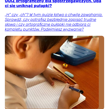
QUIZ ortograficzny dla spostrzegawczych. Uda
ci się uniknąć pułapki?
„H” czy „ch”? W tym quizie łatwo o chwilę zawahania.
Sprawdź, czy potrafisz bezbłędnie zapisać trudne
słowa i czy ortograficzne pułapki nie odbiorą ci
kompletu punktów. Podejmiesz wyzwanie?