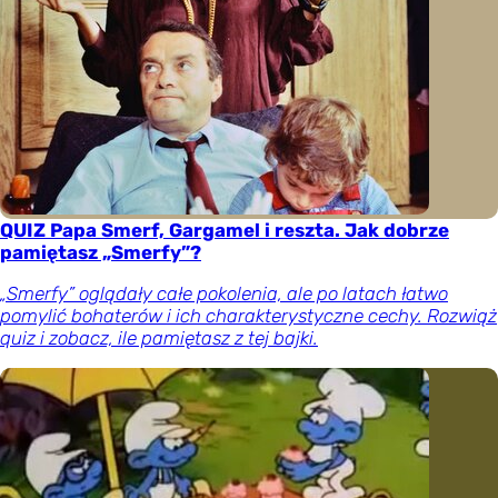
QUIZ Papa Smerf, Gargamel i reszta. Jak dobrze
pamiętasz „Smerfy”?
„Smerfy” oglądały całe pokolenia, ale po latach łatwo
pomylić bohaterów i ich charakterystyczne cechy. Rozwiąż
quiz i zobacz, ile pamiętasz z tej bajki.