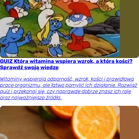
QUIZ Która witamina wspiera wzrok, a która kości?
Sprawdź swoją wiedzę
Witaminy wspierają odporność, wzrok, kości i prawidłową
pracę organizmu, ale łatwo pomylić ich działanie. Rozwiąż
quiz i przekonaj się, czy naprawdę dobrze znasz ich rolę
oraz najważniejsze źródła.