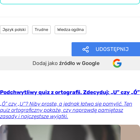
Język polski
Trudne
Wiedza ogólna
UDOSTĘPNIJ
Dodaj jako
źródło w Google
Podchwytliwy quiz z ortografii. Zdecyduj: „U” czy „Ó”
„Ó” czy „U”? Niby proste, a jednak łatwo się pomylić. Ten
quiz ortograficzny pokaże, czy naprawdę pamiętasz
zasady i najczęstsze wyjątki.