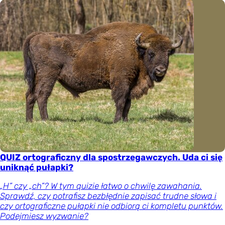
QUIZ ortograficzny dla spostrzegawczych. Uda ci się
uniknąć pułapki?
„H” czy „ch”? W tym quizie łatwo o chwilę zawahania.
Sprawdź, czy potrafisz bezbłędnie zapisać trudne słowa i
czy ortograficzne pułapki nie odbiorą ci kompletu punktów.
Podejmiesz wyzwanie?