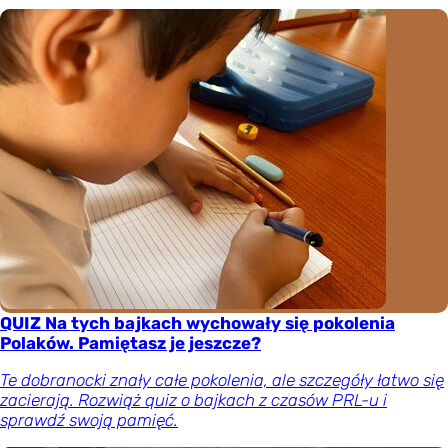
QUIZ Na tych bajkach wychowały się pokolenia
Polaków. Pamiętasz je jeszcze?
Te dobranocki znały całe pokolenia, ale szczegóły łatwo się
zacierają. Rozwiąż quiz o bajkach z czasów PRL-u i
sprawdź swoją pamięć.