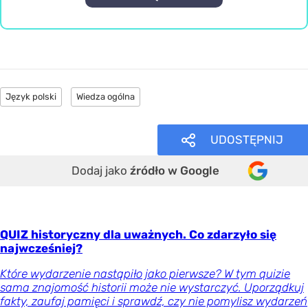
Język polski
Wiedza ogólna
UDOSTĘPNIJ
Dodaj jako
źródło w Google
QUIZ historyczny dla uważnych. Co zdarzyło się
najwcześniej?
Które wydarzenie nastąpiło jako pierwsze? W tym quizie
sama znajomość historii może nie wystarczyć. Uporządkuj
fakty, zaufaj pamięci i sprawdź, czy nie pomylisz wydarzeń