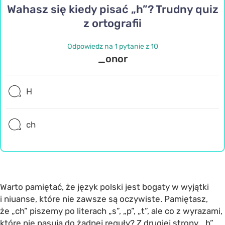
Wahasz się kiedy pisać „h”? Trudny quiz
z ortografii
Odpowiedz na 1 pytanie z 10
_onor
H
ch
Warto pamiętać, że język polski jest bogaty w wyjątki
i niuanse, które nie zawsze są oczywiste. Pamiętasz,
że „ch” piszemy po literach „s”, „p”, „t”, ale co z wyrazami,
które nie pasują do żadnej reguły? Z drugiej strony, „h”