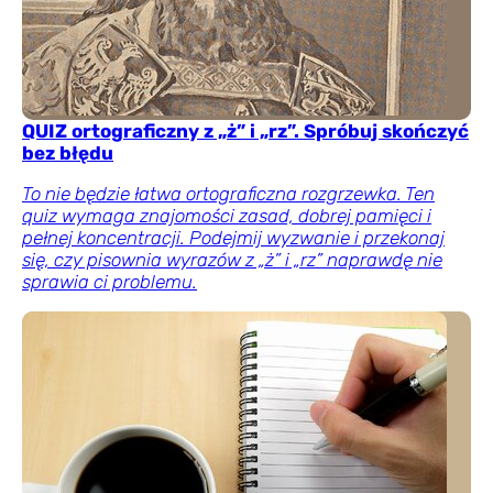
QUIZ ortograficzny z „ż” i „rz”. Spróbuj skończyć
bez błędu
To nie będzie łatwa ortograficzna rozgrzewka. Ten
quiz wymaga znajomości zasad, dobrej pamięci i
pełnej koncentracji. Podejmij wyzwanie i przekonaj
się, czy pisownia wyrazów z „ż” i „rz” naprawdę nie
sprawia ci problemu.