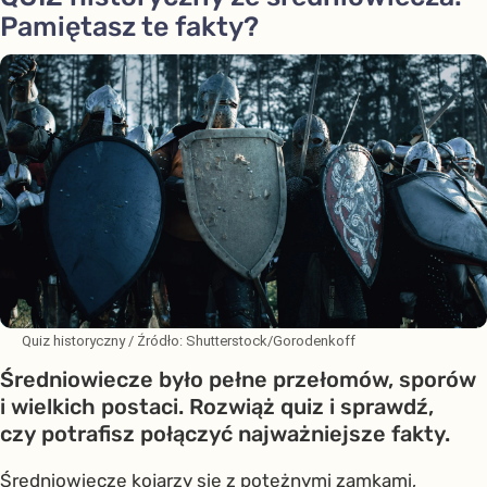
Pamiętasz te fakty?
Quiz historyczny
/ Źródło:
Shutterstock/Gorodenkoff
Średniowiecze było pełne przełomów, sporów
i wielkich postaci. Rozwiąż quiz i sprawdź,
czy potrafisz połączyć najważniejsze fakty.
Średniowiecze kojarzy się z potężnymi zamkami,