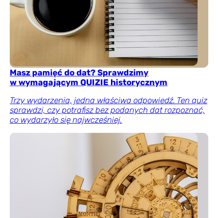
Masz pamięć do dat? Sprawdzimy
w wymagającym QUIZIE historycznym
Trzy wydarzenia, jedna właściwa odpowiedź. Ten quiz
sprawdzi, czy potrafisz bez podanych dat rozpoznać,
co wydarzyło się najwcześniej.