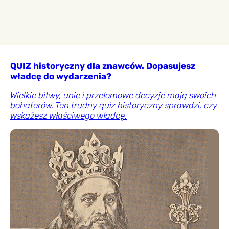
QUIZ historyczny dla znawców. Dopasujesz
władcę do wydarzenia?
Wielkie bitwy, unie i przełomowe decyzje mają swoich
bohaterów. Ten trudny quiz historyczny sprawdzi, czy
wskażesz właściwego władcę.