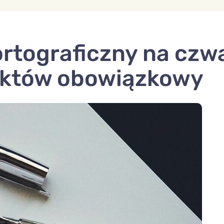
ortograficzny na czw
nktów obowiązkowy