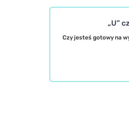
„U” c
Czy jesteś gotowy na w
Język polski
Misz Masz
Wiedza ogólna