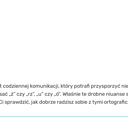
t codziennej komunikacji, który potrafi przysporzyć ni
ć „ż” czy „rz”, „u” czy „ó”. Właśnie te drobne niuanse 
i sprawdzić, jak dobrze radzisz sobie z tymi ortograf