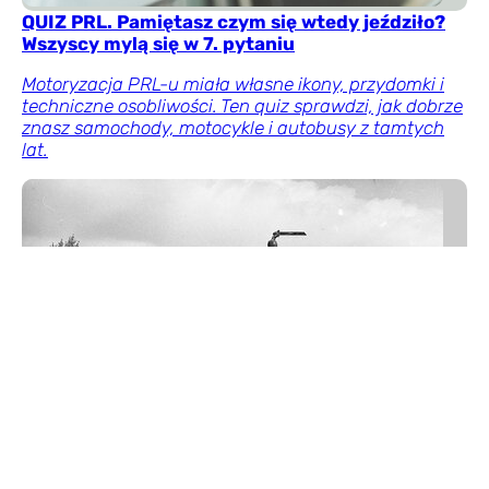
QUIZ PRL. Pamiętasz czym się wtedy jeździło?
Wszyscy mylą się w 7. pytaniu
Motoryzacja PRL-u miała własne ikony, przydomki i
techniczne osobliwości. Ten quiz sprawdzi, jak dobrze
znasz samochody, motocykle i autobusy z tamtych
lat.