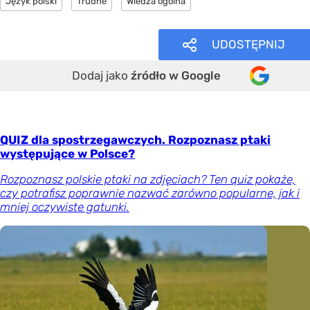
Język polski
Trudne
Wiedza ogólna
UDOSTĘPNIJ
Dodaj jako
źródło w Google
QUIZ dla spostrzegawczych. Rozpoznasz ptaki
występujące w Polsce?
Rozpoznasz polskie ptaki na zdjęciach? Ten quiz pokaże,
czy potrafisz poprawnie nazwać zarówno popularne, jak i
mniej oczywiste gatunki.