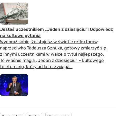
Jesteś uczestnikiem „Jeden z dziesięciu”! Odpowiedz
na kultowe pytania
Wyobraź sobie, że stajesz w świetle reflektorów,
naprzeciwko Tadeusza Sznuka, gotowy zmierzyć się
z innymi uczestnikami w walce o tytuł najlepszego.
To właśnie magia „Jeden z dziesięciu” – kultowego
teleturnieju, który od lat przyciąga...