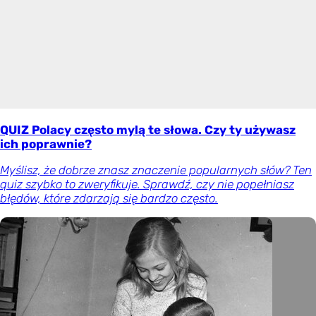
QUIZ Polacy często mylą te słowa. Czy ty używasz
ich poprawnie?
Myślisz, że dobrze znasz znaczenie popularnych słów? Ten
quiz szybko to zweryfikuje. Sprawdź, czy nie popełniasz
błędów, które zdarzają się bardzo często.