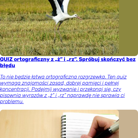
QUIZ ortograficzny z „ż” i „rz”. Spróbuj skończyć bez
błędu
To nie będzie łatwa ortograficzna rozgrzewka. Ten quiz
wymaga znajomości zasad, dobrej pamięci i pełnej
koncentracji. Podejmij wyzwanie i przekonaj się, czy
pisownia wyrazów z „ż” i „rz” naprawdę nie sprawia ci
problemu.