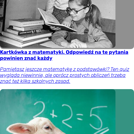
Kartkówka z matematyki. Odpowiedź na te pytania
powinien znać każdy
Pamiętasz jeszcze matematykę z podstawówki? Ten quiz
wygląda niewinnie, ale oprócz prostych obliczeń trzeba
znać też kilka szkolnych zasad.