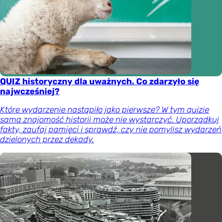
QUIZ historyczny dla uważnych. Co zdarzyło się
najwcześniej?
Które wydarzenie nastąpiło jako pierwsze? W tym quizie
sama znajomość historii może nie wystarczyć. Uporządkuj
fakty, zaufaj pamięci i sprawdź, czy nie pomylisz wydarzeń
dzielonych przez dekady.