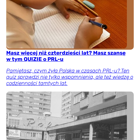
Masz więcej niż czterdzieści lat? Masz szansę
w tym QUIZIE o PRL-u
Pamiętasz, czym żyła Polska w czasach PRL-u? Ten
quiz sprawdzi nie tylko wspomnienia, ale też wiedzę o
codzienności tamtych lat.