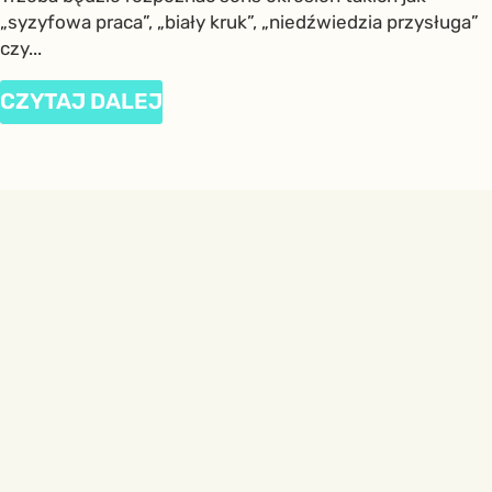
„syzyfowa praca”, „biały kruk”, „niedźwiedzia przysługa”
czy...
CZYTAJ DALEJ