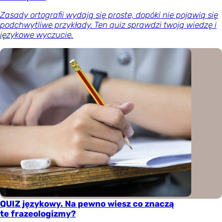
Zasady ortografii wydają się proste, dopóki nie pojawią się
podchwytliwe przykłady. Ten quiz sprawdzi twoją wiedzę i
językowe wyczucie.
QUIZ językowy. Na pewno wiesz co znaczą
te frazeologizmy?