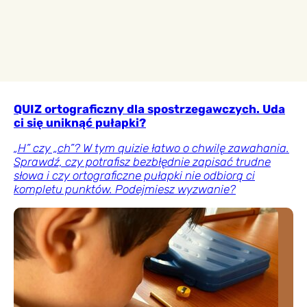
QUIZ ortograficzny dla spostrzegawczych. Uda
ci się uniknąć pułapki?
„H” czy „ch”? W tym quizie łatwo o chwilę zawahania.
Sprawdź, czy potrafisz bezbłędnie zapisać trudne
słowa i czy ortograficzne pułapki nie odbiorą ci
kompletu punktów. Podejmiesz wyzwanie?