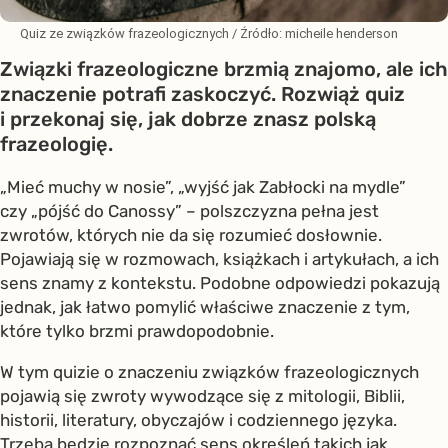
Quiz ze związków frazeologicznych
/ Źródło:
micheile henderson
Związki frazeologiczne brzmią znajomo, ale ich
znaczenie potrafi zaskoczyć. Rozwiąż quiz
i przekonaj się, jak dobrze znasz polską
frazeologię.
„Mieć muchy w nosie”, „wyjść jak Zabłocki na mydle”
czy „pójść do Canossy” – polszczyzna pełna jest
zwrotów, których nie da się rozumieć dosłownie.
Pojawiają się w rozmowach, książkach i artykułach, a ich
sens znamy z kontekstu. Podobne odpowiedzi pokazują
jednak, jak łatwo pomylić właściwe znaczenie z tym,
które tylko brzmi prawdopodobnie.
W tym quizie o znaczeniu związków frazeologicznych
pojawią się zwroty wywodzące się z mitologii, Biblii,
historii, literatury, obyczajów i codziennego języka.
Trzeba będzie rozpoznać sens określeń takich jak