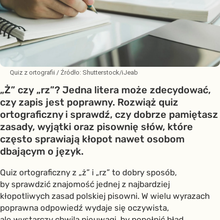
Quiz z ortografii
/ Źródło:
Shutterstock/iJeab
„Ż” czy „rz”? Jedna litera może zdecydować,
czy zapis jest poprawny. Rozwiąż quiz
ortograficzny i sprawdź, czy dobrze pamiętasz
zasady, wyjątki oraz pisownię słów, które
często sprawiają kłopot nawet osobom
dbającym o język.
Quiz ortograficzny z „ż” i „rz” to dobry sposób,
by sprawdzić znajomość jednej z najbardziej
kłopotliwych zasad polskiej pisowni. W wielu wyrazach
poprawna odpowiedź wydaje się oczywista,
ale wystarczy chwila nieuwagi, by popełnić błąd.