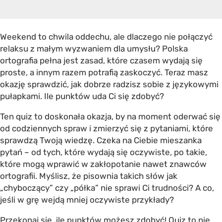
Weekend to chwila oddechu, ale dlaczego nie połączyć
relaksu z małym wyzwaniem dla umysłu? Polska
ortografia pełna jest zasad, które czasem wydają się
proste, a innym razem potrafią zaskoczyć. Teraz masz
okazję sprawdzić, jak dobrze radzisz sobie z językowymi
pułapkami. Ile punktów uda Ci się zdobyć?
Ten quiz to doskonała okazja, by na moment oderwać się
od codziennych spraw i zmierzyć się z pytaniami, które
sprawdzą Twoją wiedzę. Czeka na Ciebie mieszanka
pytań – od tych, które wydają się oczywiste, po takie,
które mogą wprawić w zakłopotanie nawet znawców
ortografii. Myślisz, że pisownia takich słów jak
„chyboczący” czy „półka” nie sprawi Ci trudności? A co,
jeśli w grę wejdą mniej oczywiste przykłady?
Przekonaj się, ile punktów możesz zdobyć! Quiz to nie