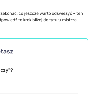
przekonać, co jeszcze warto odświeżyć – ten
owiedź to krok bliżej do tytułu mistrza
ętasz
zczy”?