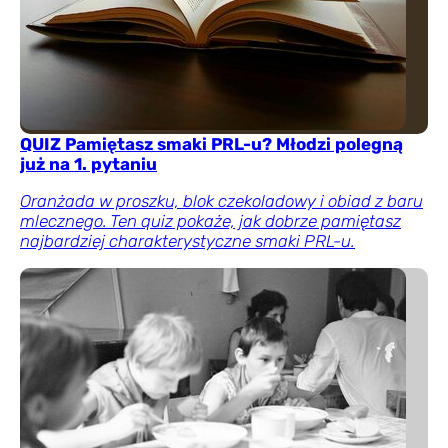
QUIZ Pamiętasz smaki PRL-u? Młodzi polegną
już na 1. pytaniu
Oranżada w proszku, blok czekoladowy i obiad z baru
mlecznego. Ten quiz pokaże, jak dobrze pamiętasz
najbardziej charakterystyczne smaki PRL-u.