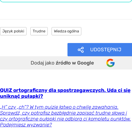
Język polski
Trudne
Wiedza ogólna
UDOSTĘPNIJ
Dodaj jako
źródło w Google
QUIZ ortograficzny dla spostrzegawczych. Uda ci się
uniknąć pułapki?
„H” czy „ch”? W tym quizie łatwo o chwilę zawahania.
Sprawdź, czy potrafisz bezbłędnie zapisać trudne słowa i
czy ortograficzne pułapki nie odbiorą ci kompletu punktów.
Podejmiesz wyzwanie?