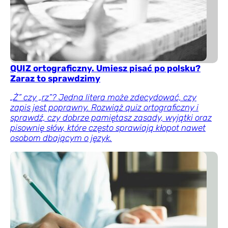
QUIZ ortograficzny. Umiesz pisać po polsku?
Zaraz to sprawdzimy
„Ż” czy „rz”? Jedna litera może zdecydować, czy
zapis jest poprawny. Rozwiąż quiz ortograficzny i
sprawdź, czy dobrze pamiętasz zasady, wyjątki oraz
pisownię słów, które często sprawiają kłopot nawet
osobom dbającym o język.