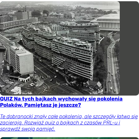
QUIZ Na tych bajkach wychowały się pokolenia
Polaków. Pamiętasz je jeszcze?
Te dobranocki znały całe pokolenia, ale szczegóły łatwo się
zacierają. Rozwiąż quiz o bajkach z czasów PRL-u i
sprawdź swoją pamięć.