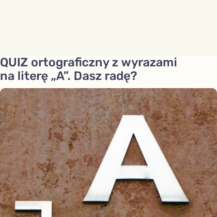
QUIZ ortograficzny z wyrazami
na literę „A”. Dasz radę?