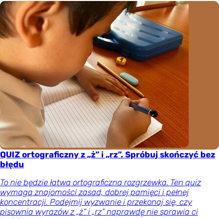
QUIZ ortograficzny z „ż” i „rz”. Spróbuj skończyć bez
błędu
To nie będzie łatwa ortograficzna rozgrzewka. Ten quiz
wymaga znajomości zasad, dobrej pamięci i pełnej
koncentracji. Podejmij wyzwanie i przekonaj się, czy
pisownia wyrazów z „ż” i „rz” naprawdę nie sprawia ci