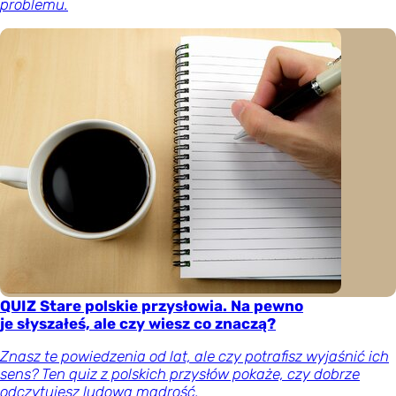
problemu.
QUIZ Stare polskie przysłowia. Na pewno
je słyszałeś, ale czy wiesz co znaczą?
Znasz te powiedzenia od lat, ale czy potrafisz wyjaśnić ich
sens? Ten quiz z polskich przysłów pokaże, czy dobrze
odczytujesz ludową mądrość.