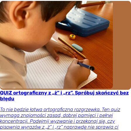
QUIZ ortograficzny z „ż” i „rz”. Spróbuj skończyć bez
błędu
To nie będzie łatwa ortograficzna rozgrzewka. Ten quiz
wymaga znajomości zasad, dobrej pamięci i pełnej
koncentracji. Podejmij wyzwanie i przekonaj się, czy
pisownia wyrazów z „ż” i „rz” naprawdę nie sprawia ci