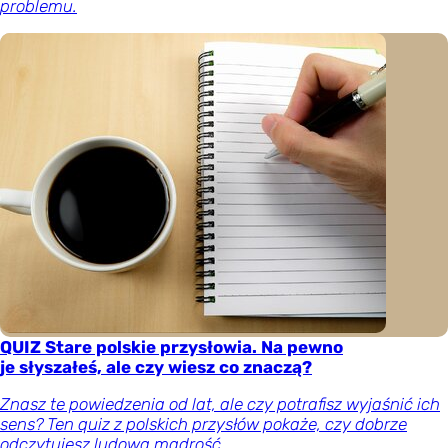
problemu.
QUIZ Stare polskie przysłowia. Na pewno
je słyszałeś, ale czy wiesz co znaczą?
Znasz te powiedzenia od lat, ale czy potrafisz wyjaśnić ich
sens? Ten quiz z polskich przysłów pokaże, czy dobrze
odczytujesz ludową mądrość.