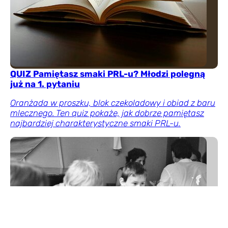
QUIZ Pamiętasz smaki PRL-u? Młodzi polegną
już na 1. pytaniu
Oranżada w proszku, blok czekoladowy i obiad z baru
mlecznego. Ten quiz pokaże, jak dobrze pamiętasz
najbardziej charakterystyczne smaki PRL-u.