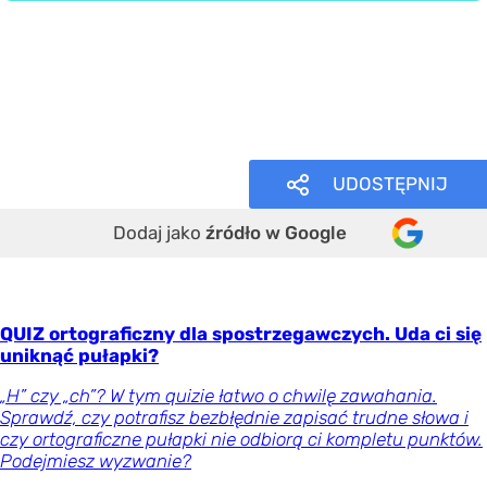
Język polski
Wiedza ogólna
Trudne
UDOSTĘPNIJ
Dodaj jako
źródło w Google
QUIZ ortograficzny dla spostrzegawczych. Uda ci się
uniknąć pułapki?
„H” czy „ch”? W tym quizie łatwo o chwilę zawahania.
Sprawdź, czy potrafisz bezbłędnie zapisać trudne słowa i
czy ortograficzne pułapki nie odbiorą ci kompletu punktów.
Podejmiesz wyzwanie?