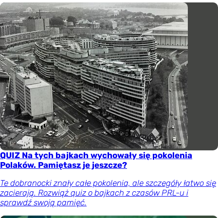
QUIZ Na tych bajkach wychowały się pokolenia
Polaków. Pamiętasz je jeszcze?
Te dobranocki znały całe pokolenia, ale szczegóły łatwo się
zacierają. Rozwiąż quiz o bajkach z czasów PRL-u i
sprawdź swoją pamięć.