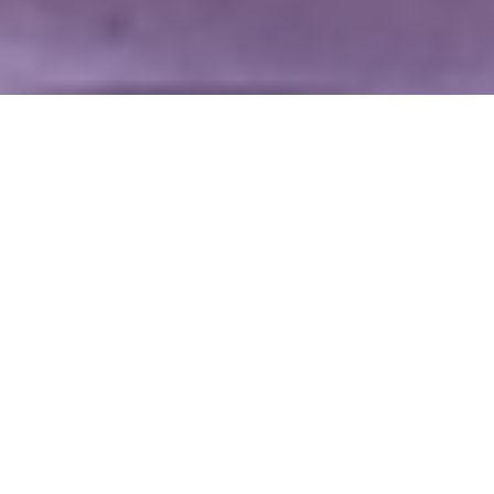
WIĘCEJ QUIZÓW
10 pytań o koniach i jeździectwie. Poradzisz
sobie?
Popularne wyliczanki z dzieciństwa. Uzupełnij