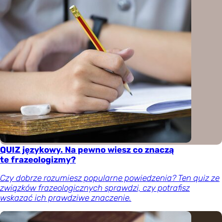
QUIZ językowy. Na pewno wiesz co znaczą
te frazeologizmy?
Czy dobrze rozumiesz popularne powiedzenia? Ten quiz ze
związków frazeologicznych sprawdzi, czy potrafisz
wskazać ich prawdziwe znaczenie.