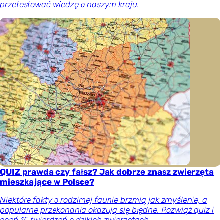
przetestować wiedzę o naszym kraju.
QUIZ prawda czy fałsz? Jak dobrze znasz zwierzęta
mieszkające w Polsce?
Niektóre fakty o rodzimej faunie brzmią jak zmyślenie, a
popularne przekonania okazują się błędne. Rozwiąż quiz i
oceń 10 twierdzeń o dzikich zwierzętach.