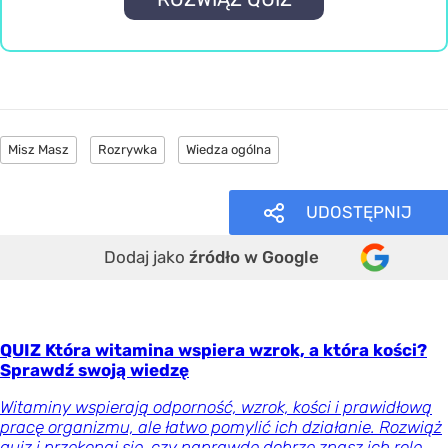
Misz Masz
Rozrywka
Wiedza ogólna
UDOSTĘPNIJ
Dodaj jako
źródło w Google
QUIZ Która witamina wspiera wzrok, a która kości?
Sprawdź swoją wiedzę
Witaminy wspierają odporność, wzrok, kości i prawidłową
pracę organizmu, ale łatwo pomylić ich działanie. Rozwiąż
quiz i przekonaj się, czy naprawdę dobrze znasz ich rolę