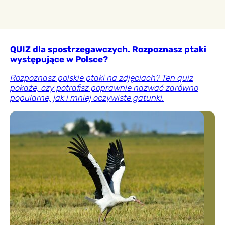
QUIZ dla spostrzegawczych. Rozpoznasz ptaki
występujące w Polsce?
Rozpoznasz polskie ptaki na zdjęciach? Ten quiz
pokaże, czy potrafisz poprawnie nazwać zarówno
popularne, jak i mniej oczywiste gatunki.