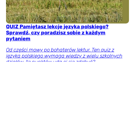
QUIZ Pamiętasz lekcje języka polskiego?
Sprawdź, czy poradzisz sobie z każdym
pytaniem
Od części mowy po bohaterów lektur. Ten quiz z
języka polskiego wymaga wiedzy z wielu szkolnych
działów. Ile punktów uda ci się zdobyć?