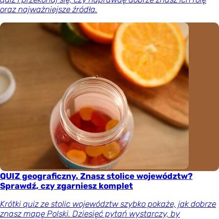
oraz najważniejsze źródła.
QUIZ geograficzny. Znasz stolice województw?
Sprawdź, czy zgarniesz komplet
Krótki quiz ze stolic województw szybko pokaże, jak dobrze
znasz mapę Polski. Dziesięć pytań wystarczy, by