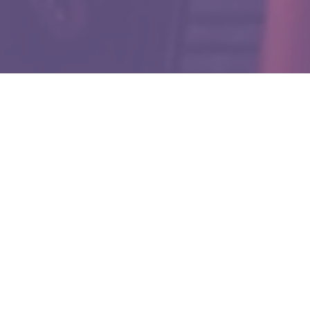
WIĘCEJ QUIZÓW
10 pytań o koniach i jeździectwie. Poradzisz
sobie?
Popularne wyliczanki z dzieciństwa. Uzupełnij