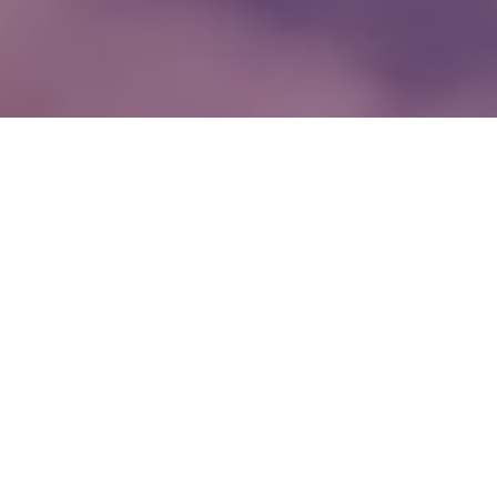
WIĘCEJ QUIZÓW
10 pytań o koniach i jeździectwie. Poradzisz
sobie?
Popularne wyliczanki z dzieciństwa. Uzupełnij