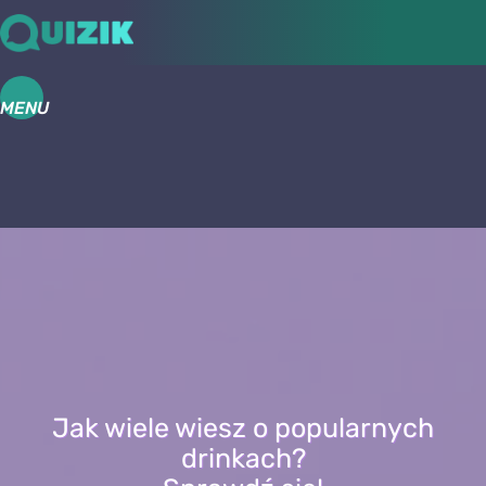
MENU
Jak wiele wiesz o popularnych
drinkach?