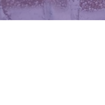
WIĘCEJ QUIZÓW
10 pytań o koniach i jeździectwie. Poradzisz
sobie?
Popularne wyliczanki z dzieciństwa. Uzupełnij