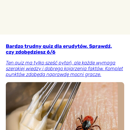
Bardzo trudny quiz dla erudytów. Sprawdź,
czy zdobędziesz 6/6
Ten quiz ma tylko sześć pytań, ale każde wymaga
szerokiej wiedzy i dobrego kojarzenia faktów. Komplet
punktów zdobędą naprawdę mocni gracze.