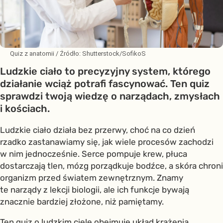
Quiz z anatomii
/ Źródło:
Shutterstock/SofikoS
Ludzkie ciało to precyzyjny system, którego
działanie wciąż potrafi fascynować. Ten quiz
sprawdzi twoją wiedzę o narządach, zmysłach
i kościach.
Ludzkie ciało działa bez przerwy, choć na co dzień
rzadko zastanawiamy się, jak wiele procesów zachodzi
w nim jednocześnie. Serce pompuje krew, płuca
dostarczają tlen, mózg porządkuje bodźce, a skóra chroni
organizm przed światem zewnętrznym. Znamy
te narządy z lekcji biologii, ale ich funkcje bywają
znacznie bardziej złożone, niż pamiętamy.
Ten quiz o ludzkim ciele obejmuje układ krążenia,