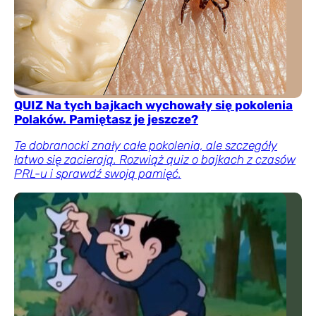
QUIZ Na tych bajkach wychowały się pokolenia
Polaków. Pamiętasz je jeszcze?
Te dobranocki znały całe pokolenia, ale szczegóły
łatwo się zacierają. Rozwiąż quiz o bajkach z czasów
PRL-u i sprawdź swoją pamięć.