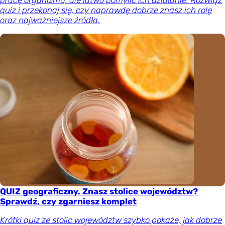
pracę organizmu, ale łatwo pomylić ich działanie. Rozwiąż
quiz i przekonaj się, czy naprawdę dobrze znasz ich rolę
oraz najważniejsze źródła.
QUIZ geograficzny. Znasz stolice województw?
Sprawdź, czy zgarniesz komplet
Krótki quiz ze stolic województw szybko pokaże, jak dobrze