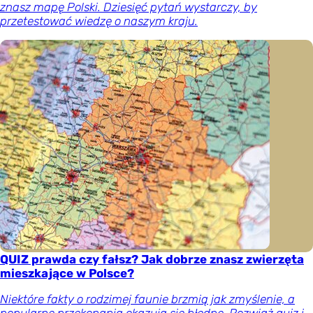
znasz mapę Polski. Dziesięć pytań wystarczy, by
przetestować wiedzę o naszym kraju.
QUIZ prawda czy fałsz? Jak dobrze znasz zwierzęta
mieszkające w Polsce?
Niektóre fakty o rodzimej faunie brzmią jak zmyślenie, a