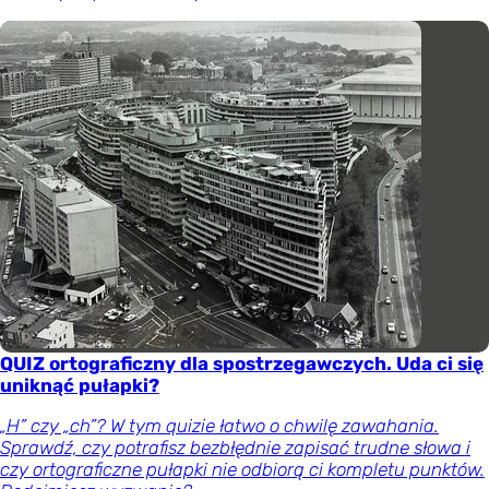
QUIZ ortograficzny dla spostrzegawczych. Uda ci się
uniknąć pułapki?
„H” czy „ch”? W tym quizie łatwo o chwilę zawahania.
Sprawdź, czy potrafisz bezbłędnie zapisać trudne słowa i
czy ortograficzne pułapki nie odbiorą ci kompletu punktów.