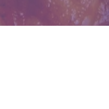
WIĘCEJ QUIZÓW
10 pytań o koniach i jeździectwie. Poradzisz
sobie?
Popularne wyliczanki z dzieciństwa. Uzupełnij