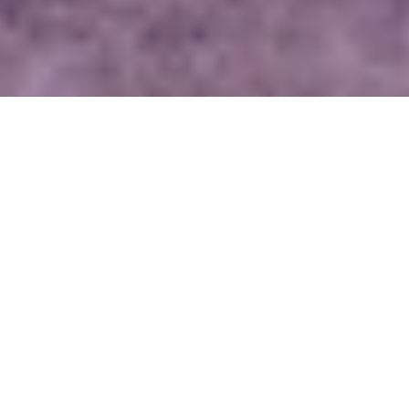
WIĘCEJ QUIZÓW
10 pytań o koniach i jeździectwie. Poradzisz
sobie?
Popularne wyliczanki z dzieciństwa. Uzupełnij