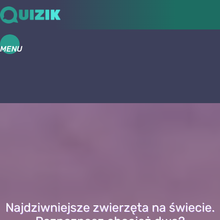
MENU
Najdziwniejsze zwierzęta na świecie.