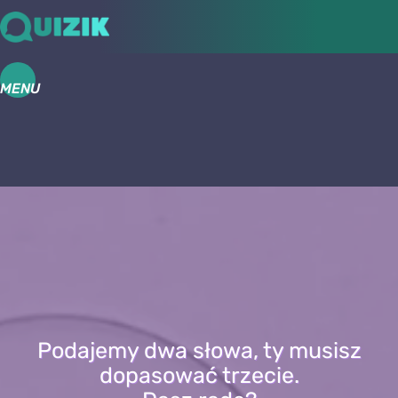
MENU
Podajemy dwa słowa, ty musisz
dopasować trzecie.