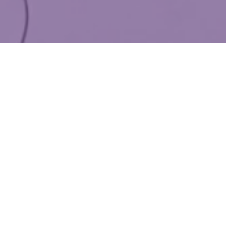
WIĘCEJ QUIZÓW
10 pytań o koniach i jeździectwie. Poradzisz
sobie?
Popularne wyliczanki z dzieciństwa. Uzupełnij