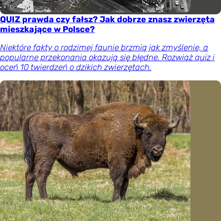
QUIZ prawda czy fałsz? Jak dobrze znasz zwierzęta
mieszkające w Polsce?
Niektóre fakty o rodzimej faunie brzmią jak zmyślenie, a
popularne przekonania okazują się błędne. Rozwiąż quiz i
oceń 10 twierdzeń o dzikich zwierzętach.