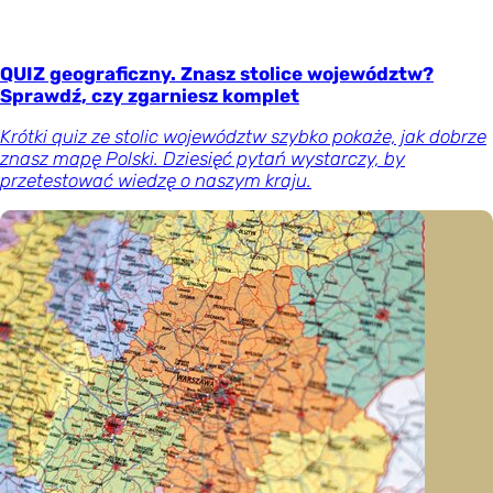
QUIZ geograficzny. Znasz stolice województw?
Sprawdź, czy zgarniesz komplet
Krótki quiz ze stolic województw szybko pokaże, jak dobrze
znasz mapę Polski. Dziesięć pytań wystarczy, by
przetestować wiedzę o naszym kraju.