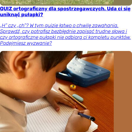
QUIZ ortograficzny dla spostrzegawczych. Uda ci się
uniknąć pułapki?
„H” czy „ch”? W tym quizie łatwo o chwilę zawahania.
Sprawdź, czy potrafisz bezbłędnie zapisać trudne słowa i
czy ortograficzne pułapki nie odbiorą ci kompletu punktów.
Podejmiesz wyzwanie?