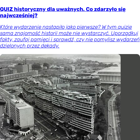
QUIZ historyczny dla uważnych. Co zdarzyło się
najwcześniej?
Które wydarzenie nastąpiło jako pierwsze? W tym quizie
sama znajomość historii może nie wystarczyć. Uporządkuj
fakty, zaufaj pamięci i sprawdź, czy nie pomylisz wydarzeń
dzielonych przez dekady.