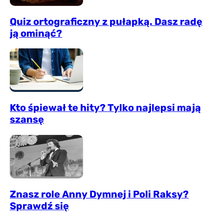
Quiz ortograficzny z pułapką. Dasz radę
ją ominąć?
Kto śpiewał te hity? Tylko najlepsi mają
szansę
Znasz role Anny Dymnej i Poli Raksy?
Sprawdź się