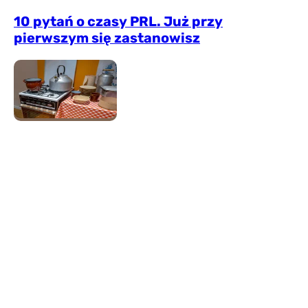
10 pytań o czasy PRL. Już przy
pierwszym się zastanowisz