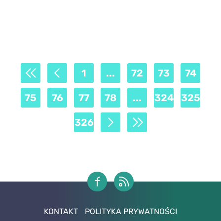
1
...
72
73
74
75
76
77
78
...
324
325
326
KONTAKT
POLITYKA PRYWATNOŚCI