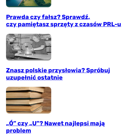
Prawda czy fałsz? Sprawdź,
czy pamiętasz sprzęty z czasów PRL-u
Znasz polskie przysłowia? Spróbuj
uzupełnić ostatnie
„Ó” czy „U”? Nawet najlepsi mają
problem