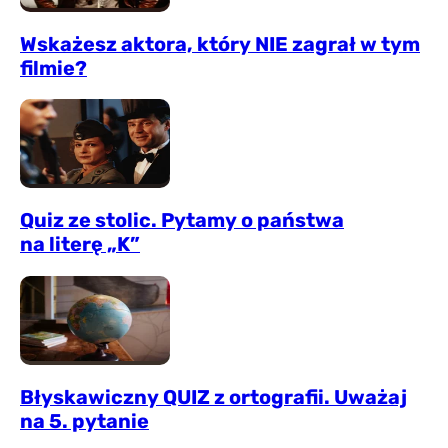
Wskażesz aktora, który NIE zagrał w tym
filmie?
Quiz ze stolic. Pytamy o państwa
na literę „K”
Błyskawiczny QUIZ z ortografii. Uważaj
na 5. pytanie