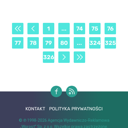
1
...
74
75
76
77
78
79
80
...
324
325
326
KONTAKT
POLITYKA PRYWATNOŚCI
© ℗ 1998-2026
Agencja Wydawniczo-Reklamowa
„Wprost” Sp. z o.o.
Wszelkie prawa zastrzeżone.