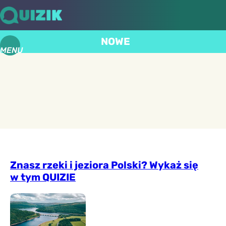
NOWE
MENU
Znasz rzeki i jeziora Polski? Wykaż się
w tym QUIZIE