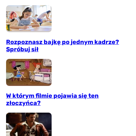
Rozpoznasz bajkę po jednym kadrze?
Spróbuj sił
W którym filmie pojawia się ten
złoczyńca?