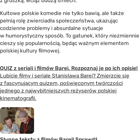
z gruszką, wciąż budzą śmiech.
Kultowe polskie komedie nie tylko bawią, ale także
pełnią rolę zwierciadła społeczeństwa, ukazując
codzienne problemy i absurdalne sytuacje
w humorystyczny sposób. To gatunek, który niezmiennie
cieszy się popularnością, będąc ważnym elementem
polskiej kultury filmowej.
QUIZ z seriali i filmów Barei. Rozpoznaj je po ich opisie!
Lubicie filmy i seriale Stanisława Barei? Zmierzcie się
z fascynującym quizem, poświęconym twórczości
jednego z najwybitniejszych reżyserów polskiej
kinematografii.
Słynne teksty z filmów Barei! Sprawdź,