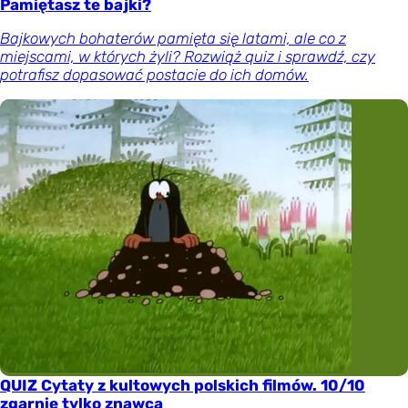
Pamiętasz te bajki?
Bajkowych bohaterów pamięta się latami, ale co z
miejscami, w których żyli? Rozwiąż quiz i sprawdź, czy
potrafisz dopasować postacie do ich domów.
QUIZ Cytaty z kultowych polskich filmów. 10/10
zgarnie tylko znawca