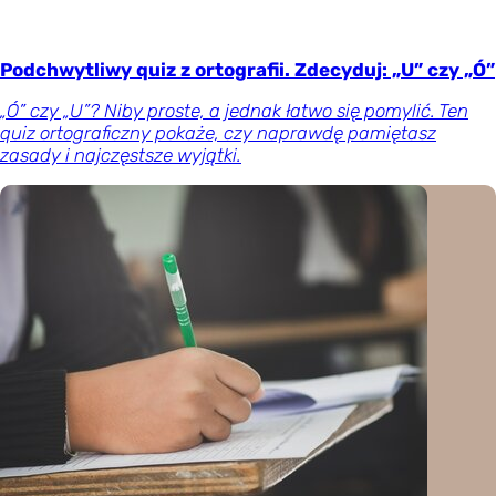
Podchwytliwy quiz z ortografii. Zdecyduj: „U” czy „Ó”
„Ó” czy „U”? Niby proste, a jednak łatwo się pomylić. Ten
quiz ortograficzny pokaże, czy naprawdę pamiętasz
zasady i najczęstsze wyjątki.