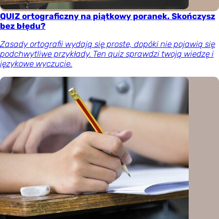
QUIZ ortograficzny na piątkowy poranek. Skończysz
bez błędu?
Zasady ortografii wydają się proste, dopóki nie pojawią się
podchwytliwe przykłady. Ten quiz sprawdzi twoją wiedzę i
językowe wyczucie.