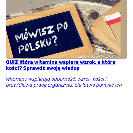
QUIZ Która witamina wspiera wzrok, a która
kości? Sprawdź swoją wiedzę
Witaminy wspierają odporność, wzrok, kości i
prawidłową pracę organizmu, ale łatwo pomylić ich
działanie. Rozwiąż quiz i przekonaj się, czy naprawdę
dobrze znasz ich rolę oraz najważniejsze źródła.