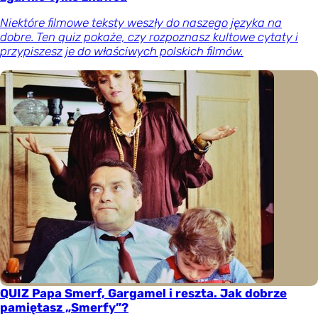
Niektóre filmowe teksty weszły do naszego języka na
dobre. Ten quiz pokaże, czy rozpoznasz kultowe cytaty i
przypiszesz je do właściwych polskich filmów.
QUIZ Papa Smerf, Gargamel i reszta. Jak dobrze
pamiętasz „Smerfy”?