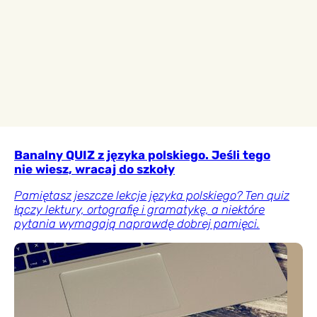
Banalny QUIZ z języka polskiego. Jeśli tego
nie wiesz, wracaj do szkoły
Pamiętasz jeszcze lekcje języka polskiego? Ten quiz
łączy lektury, ortografię i gramatykę, a niektóre
pytania wymagają naprawdę dobrej pamięci.