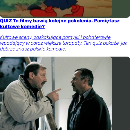
QUIZ Te filmy bawią kolejne pokolenia. Pamiętasz
kultowe komedie?
Kultowe sceny, zaskakujące pomyłki i bohaterowie
wpadający w coraz większe tarapaty. Ten quiz pokaże, jak
dobrze znasz polskie komedie.