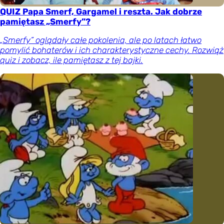
QUIZ Papa Smerf, Gargamel i reszta. Jak dobrze
pamiętasz „Smerfy”?
„Smerfy” oglądały całe pokolenia, ale po latach łatwo
pomylić bohaterów i ich charakterystyczne cechy. Rozwiąż
quiz i zobacz, ile pamiętasz z tej bajki.