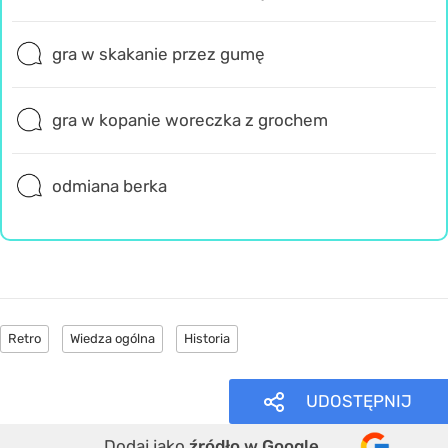
gra w skakanie przez gumę
gra w kopanie woreczka z grochem
odmiana berka
Retro
Wiedza ogólna
Historia
UDOSTĘPNIJ
Dodaj jako
źródło w Google