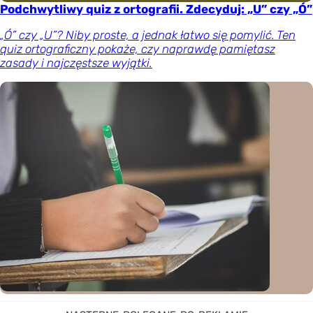
Podchwytliwy quiz z ortografii. Zdecyduj: „U” czy „Ó”
„Ó” czy „U”? Niby proste, a jednak łatwo się pomylić. Ten
quiz ortograficzny pokaże, czy naprawdę pamiętasz
zasady i najczęstsze wyjątki.