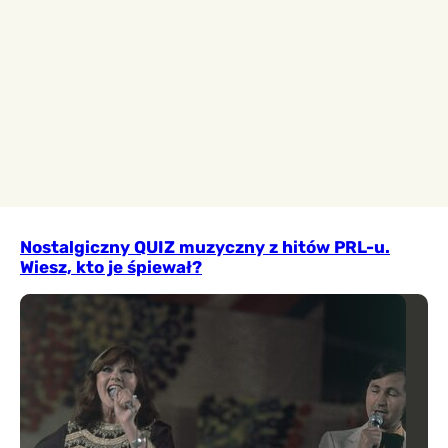
Nostalgiczny QUIZ muzyczny z hitów PRL-u.
Wiesz, kto je śpiewał?