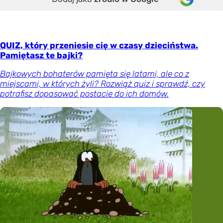
QUIZ, który przeniesie cię w czasy dzieciństwa.
Pamiętasz te bajki?
Bajkowych bohaterów pamięta się latami, ale co z
miejscami, w których żyli? Rozwiąż quiz i sprawdź, czy
potrafisz dopasować postacie do ich domów.