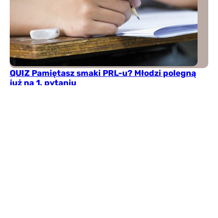
QUIZ Pamiętasz smaki PRL-u? Młodzi polegną
już na 1. pytaniu
Oranżada w proszku, blok czekoladowy i obiad z baru
mlecznego. Ten quiz pokaże, jak dobrze pamiętasz
najbardziej charakterystyczne smaki PRL-u.