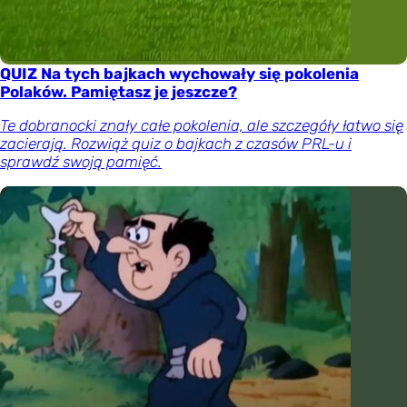
QUIZ Na tych bajkach wychowały się pokolenia
Polaków. Pamiętasz je jeszcze?
Te dobranocki znały całe pokolenia, ale szczegóły łatwo się
zacierają. Rozwiąż quiz o bajkach z czasów PRL-u i
sprawdź swoją pamięć.