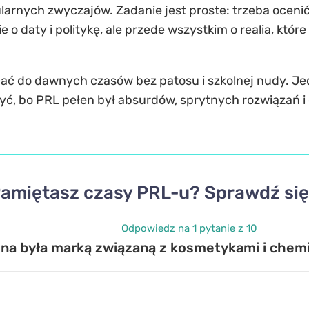
pularnych zwyczajów. Zadanie jest proste: trzeba oceni
e o daty i politykę, ale przede wszystkim o realia, kt
racać do dawnych czasów bez patosu i szkolnej nudy. J
ć, bo PRL pełen był absurdów, sprytnych rozwiązań i 
amiętasz czasy PRL-u? Sprawdź się
Odpowiedz na 1 pytanie z 10
ena była marką związaną z kosmetykami i chem