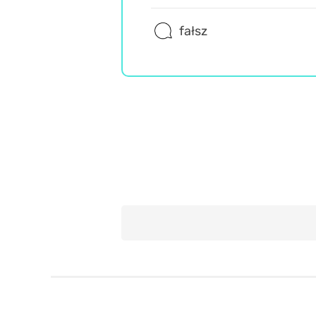
fałsz
Retro
Historia