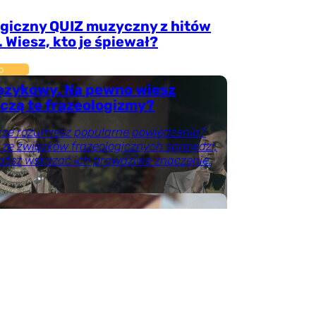
lgiczny QUIZ muzyczny z hitów
 Wiesz, kto je śpiewał?
o
językowy. Na pewno wiesz
czą te frazeologizmy?
rze rozumiesz popularne powiedzenia?
 ze związków frazeologicznych sprawdzi,
afisz wskazać ich prawdziwe znaczenie.