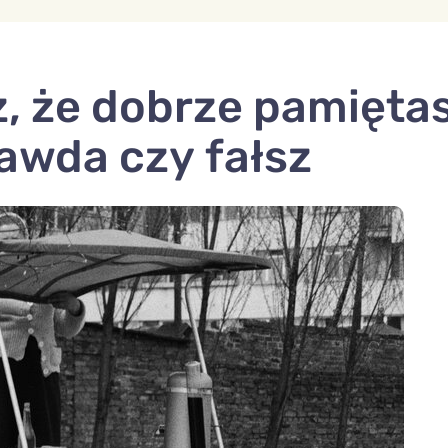
z, że dobrze pamięta
awda czy fałsz