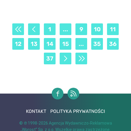
1
...
9
10
11
12
13
14
15
...
35
36
37
KONTAKT
POLITYKA PRYWATNOŚCI
© ℗ 1998-2026
Agencja Wydawniczo-Reklamowa
„Wprost” Sp. z o.o.
Wszelkie prawa zastrzeżone.