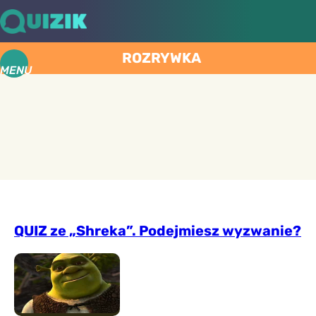
ROZRYWKA
MENU
QUIZ ze „Shreka”. Podejmiesz wyzwanie?