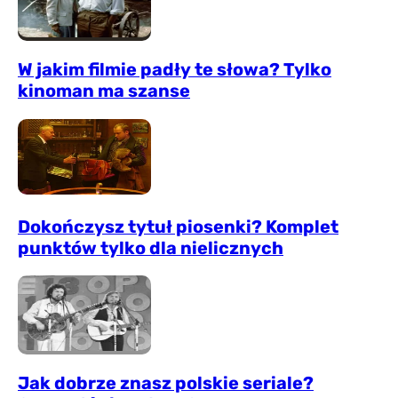
W jakim filmie padły te słowa? Tylko
kinoman ma szanse
Dokończysz tytuł piosenki? Komplet
punktów tylko dla nielicznych
Jak dobrze znasz polskie seriale?