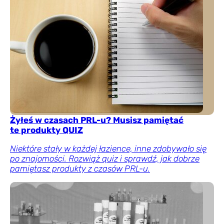
Żyłeś w czasach PRL-u? Musisz pamiętać
te produkty QUIZ
Niektóre stały w każdej łazience, inne zdobywało się
po znajomości. Rozwiąż quiz i sprawdź, jak dobrze
pamiętasz produkty z czasów PRL-u.