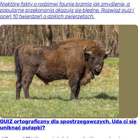
Niektóre fakty o rodzimej faunie brzmią jak zmyślenie, a
popularne przekonania okazują się błędne. Rozwiąż quiz i
oceń 10 twierdzeń o dzikich zwierzętach.
QUIZ ortograficzny dla spostrzegawczych. Uda ci się
uniknąć pułapki?