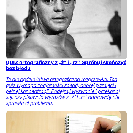
QUIZ ortograficzny z „ż” i „rz”. Spróbuj skończyć
bez błędu
To nie będzie łatwa ortograficzna rozgrzewka. Ten
quiz wymaga znajomości zasad, dobrej pamięci i
pełnej koncentracji. Podejmij wyzwanie i przekonaj
się, czy pisownia wyrazów z „ż” i „rz” naprawdę nie
sprawia ci problemu.