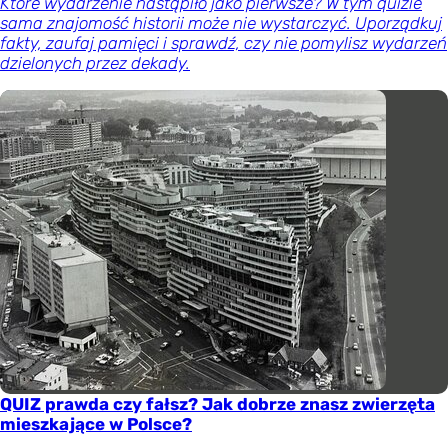
Które wydarzenie nastąpiło jako pierwsze? W tym quizie
sama znajomość historii może nie wystarczyć. Uporządkuj
fakty, zaufaj pamięci i sprawdź, czy nie pomylisz wydarzeń
dzielonych przez dekady.
QUIZ prawda czy fałsz? Jak dobrze znasz zwierzęta
mieszkające w Polsce?