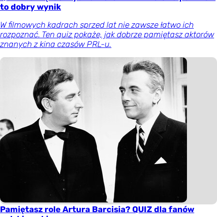
to dobry wynik
W filmowych kadrach sprzed lat nie zawsze łatwo ich
rozpoznać. Ten quiz pokaże, jak dobrze pamiętasz aktorów
znanych z kina czasów PRL-u.
Pamiętasz role Artura Barcisia? QUIZ dla fanów