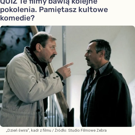
QUIZ Te filmy bawią kolejne
pokolenia. Pamiętasz kultowe
komedie?
„Dzień świra”, kadr z filmu
/ Źródło:
Studio Filmowe Zebra