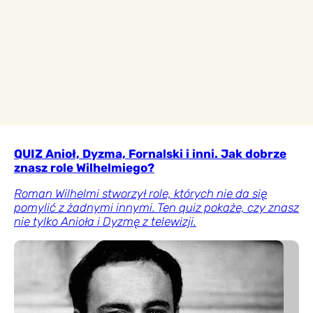
QUIZ Anioł, Dyzma, Fornalski i inni. Jak dobrze
znasz role Wilhelmiego?
Roman Wilhelmi stworzył role, których nie da się
pomylić z żadnymi innymi. Ten quiz pokaże, czy znasz
nie tylko Anioła i Dyzmę z telewizji.