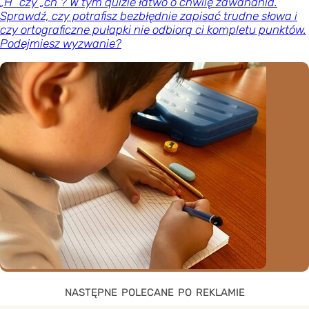
„H” czy „ch”? W tym quizie łatwo o chwilę zawahania.
Sprawdź, czy potrafisz bezbłędnie zapisać trudne słowa i
czy ortograficzne pułapki nie odbiorą ci kompletu punktów.
Podejmiesz wyzwanie?