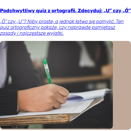
Podchwytliwy quiz z ortografii. Zdecyduj: „U” czy „Ó”
„Ó” czy „U”? Niby proste, a jednak łatwo się pomylić. Ten
quiz ortograficzny pokaże, czy naprawdę pamiętasz
zasady i najczęstsze wyjątki.