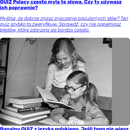
QUIZ Polacy często mylą te słowa. Czy ty używasz
ich poprawnie?
Myślisz, że dobrze znasz znaczenie popularnych słów? Ten
quiz szybko to zweryfikuje. Sprawdź, czy nie popełniasz
błędów, które zdarzają się bardzo często.
Banalny QUIZ z języka polskiego. Jeśli tego nie wiesz,