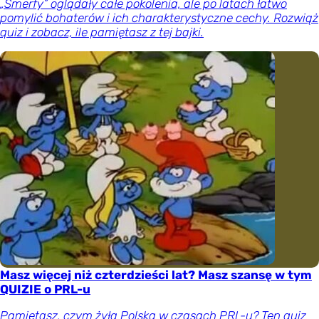
„Smerfy” oglądały całe pokolenia, ale po latach łatwo
pomylić bohaterów i ich charakterystyczne cechy. Rozwiąż
quiz i zobacz, ile pamiętasz z tej bajki.
Masz więcej niż czterdzieści lat? Masz szansę w tym
QUIZIE o PRL-u
Pamiętasz, czym żyła Polska w czasach PRL-u? Ten quiz