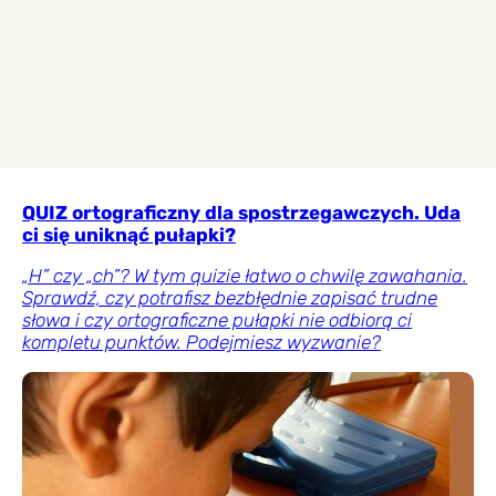
QUIZ ortograficzny dla spostrzegawczych. Uda
ci się uniknąć pułapki?
„H” czy „ch”? W tym quizie łatwo o chwilę zawahania.
Sprawdź, czy potrafisz bezbłędnie zapisać trudne
słowa i czy ortograficzne pułapki nie odbiorą ci
kompletu punktów. Podejmiesz wyzwanie?