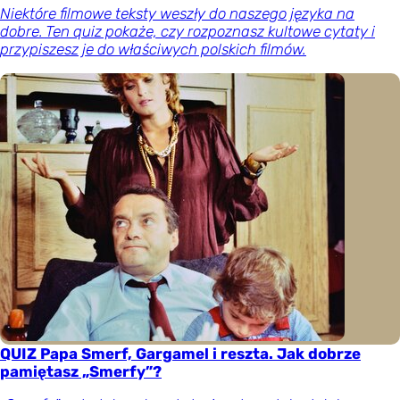
Niektóre filmowe teksty weszły do naszego języka na
dobre. Ten quiz pokaże, czy rozpoznasz kultowe cytaty i
przypiszesz je do właściwych polskich filmów.
QUIZ Papa Smerf, Gargamel i reszta. Jak dobrze
pamiętasz „Smerfy”?