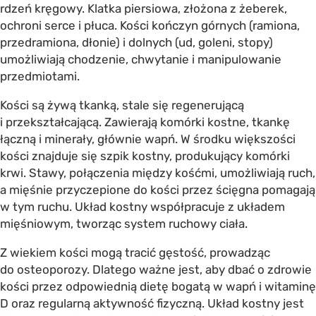
rdzeń kręgowy. Klatka piersiowa, złożona z żeberek,
ochroni serce i płuca. Kości kończyn górnych (ramiona,
przedramiona, dłonie) i dolnych (ud, goleni, stopy)
umożliwiają chodzenie, chwytanie i manipulowanie
przedmiotami.
Kości są żywą tkanką, stale się regenerującą
i przekształcającą. Zawierają komórki kostne, tkankę
łączną i minerały, głównie wapń. W środku większości
kości znajduje się szpik kostny, produkujący komórki
krwi. Stawy, połączenia między kośćmi, umożliwiają ruch,
a mięśnie przyczepione do kości przez ścięgna pomagają
w tym ruchu. Układ kostny współpracuje z układem
mięśniowym, tworząc system ruchowy ciała.
Z wiekiem kości mogą tracić gęstość, prowadząc
do osteoporozy. Dlatego ważne jest, aby dbać o zdrowie
kości przez odpowiednią dietę bogatą w wapń i witaminę
D oraz regularną aktywność fizyczną. Układ kostny jest