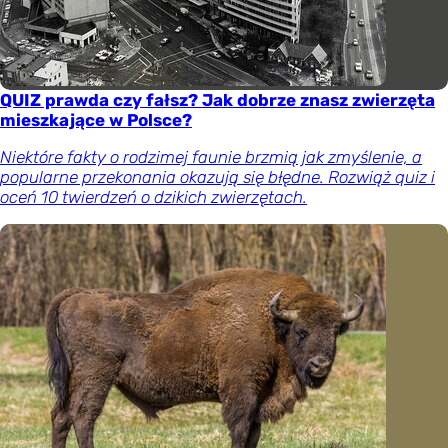
QUIZ prawda czy fałsz? Jak dobrze znasz zwierzęta
mieszkające w Polsce?
Niektóre fakty o rodzimej faunie brzmią jak zmyślenie, a
popularne przekonania okazują się błędne. Rozwiąż quiz i
oceń 10 twierdzeń o dzikich zwierzętach.