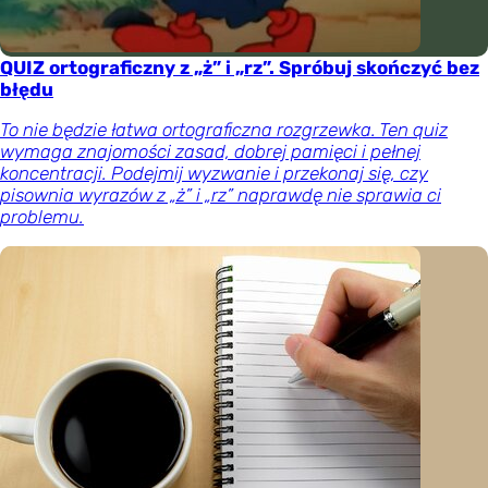
QUIZ ortograficzny z „ż” i „rz”. Spróbuj skończyć bez
błędu
To nie będzie łatwa ortograficzna rozgrzewka. Ten quiz
wymaga znajomości zasad, dobrej pamięci i pełnej
koncentracji. Podejmij wyzwanie i przekonaj się, czy
pisownia wyrazów z „ż” i „rz” naprawdę nie sprawia ci
problemu.