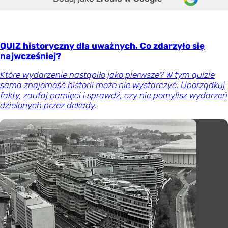
QUIZ historyczny dla uważnych. Co zdarzyło się
najwcześniej?
Które wydarzenie nastąpiło jako pierwsze? W tym quizie
sama znajomość historii może nie wystarczyć. Uporządkuj
fakty, zaufaj pamięci i sprawdź, czy nie pomylisz wydarzeń
dzielonych przez dekady.