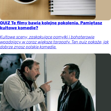
QUIZ Te filmy bawią kolejne pokolenia. Pamiętasz
kultowe komedie?
Kultowe sceny, zaskakujące pomyłki i bohaterowie
wpadający w coraz większe tarapaty. Ten quiz pokaże, jak
dobrze znasz polskie komedie.