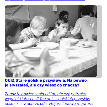
QUIZ Stare polskie przysłowia. Na pewno
je słyszałeś, ale czy wiesz co znaczą?
Znasz te powiedzenia od lat, ale czy potrafisz
wyjaśnić ich sens? Ten quiz z polskich przysłów
pokaże, czy dobrze odczytujesz ludową mądrość.