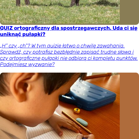
QUIZ ortograficzny dla spostrzegawczych. Uda ci się
uniknąć pułapki?
„H” czy „ch”? W tym quizie łatwo o chwilę zawahania.
Sprawdź, czy potrafisz bezbłędnie zapisać trudne słowa i
czy ortograficzne pułapki nie odbiorą ci kompletu punktów.
Podejmiesz wyzwanie?