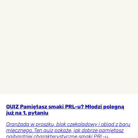
QUIZ Pamiętasz smaki PRL-u? Młodzi polegną
już na 1. pytaniu
Oranżada w proszku, blok czekoladowy i obiad z baru
mlecznego. Ten quiz pokaże, jak dobrze pamiętasz
najbardziej charakterystyczne smaki PRL-u.