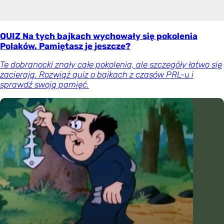
QUIZ Na tych bajkach wychowały się pokolenia
Polaków. Pamiętasz je jeszcze?
Te dobranocki znały całe pokolenia, ale szczegóły łatwo się
zacierają. Rozwiąż quiz o bajkach z czasów PRL-u i
sprawdź swoją pamięć.