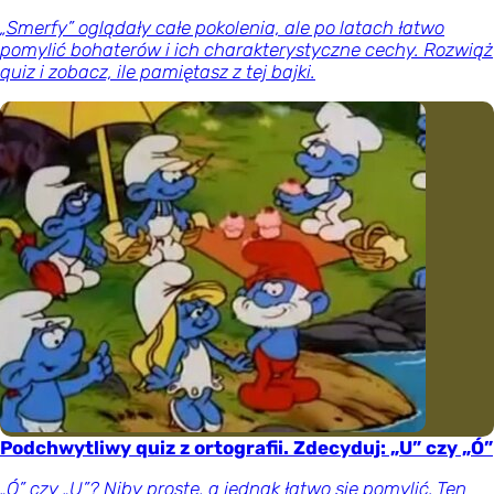
„Smerfy” oglądały całe pokolenia, ale po latach łatwo
pomylić bohaterów i ich charakterystyczne cechy. Rozwiąż
quiz i zobacz, ile pamiętasz z tej bajki.
Podchwytliwy quiz z ortografii. Zdecyduj: „U” czy „Ó”
„Ó” czy „U”? Niby proste, a jednak łatwo się pomylić. Ten