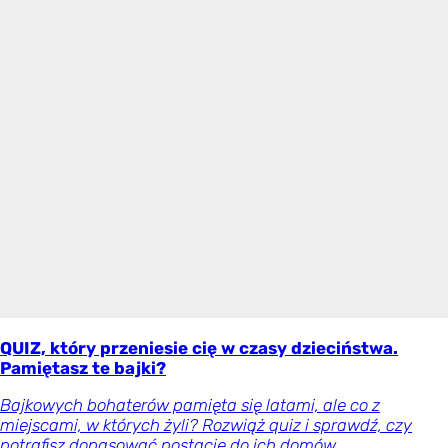
QUIZ, który przeniesie cię w czasy dzieciństwa.
Pamiętasz te bajki?
Bajkowych bohaterów pamięta się latami, ale co z
miejscami, w których żyli? Rozwiąż quiz i sprawdź, czy
potrafisz dopasować postacie do ich domów.