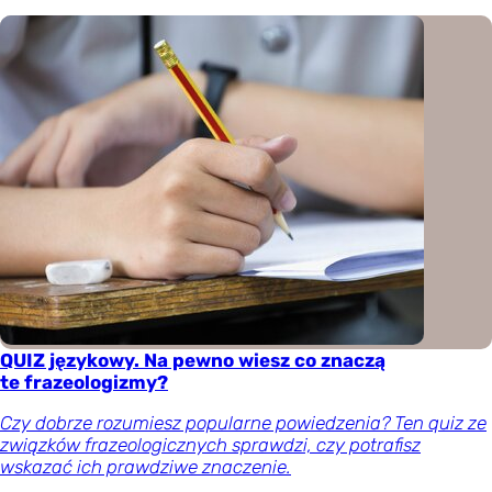
QUIZ językowy. Na pewno wiesz co znaczą
te frazeologizmy?
Czy dobrze rozumiesz popularne powiedzenia? Ten quiz ze
związków frazeologicznych sprawdzi, czy potrafisz
wskazać ich prawdziwe znaczenie.