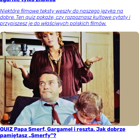
Niektóre filmowe teksty weszły do naszego języka na
dobre. Ten quiz pokaże, czy rozpoznasz kultowe cytaty i
przypiszesz je do właściwych polskich filmów.
QUIZ Papa Smerf, Gargamel i reszta. Jak dobrze
pamiętasz „Smerfy”?