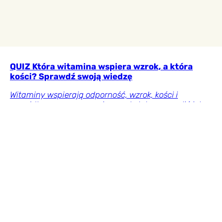
QUIZ Która witamina wspiera wzrok, a która
kości? Sprawdź swoją wiedzę
Witaminy wspierają odporność, wzrok, kości i
prawidłową pracę organizmu, ale łatwo pomylić ich
działanie. Rozwiąż quiz i przekonaj się, czy naprawdę
dobrze znasz ich rolę oraz najważniejsze źródła.