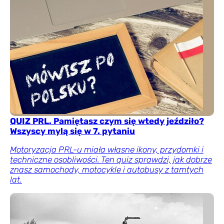
QUIZ PRL. Pamiętasz czym się wtedy jeździło?
Wszyscy mylą się w 7. pytaniu
Motoryzacja PRL-u miała własne ikony, przydomki i
techniczne osobliwości. Ten quiz sprawdzi, jak dobrze
znasz samochody, motocykle i autobusy z tamtych
lat.