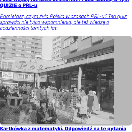
QUIZIE o PRL-u
Pamiętasz, czym żyła Polska w czasach PRL-u? Ten quiz
sprawdzi nie tylko wspomnienia, ale też wiedzę o
codzienności tamtych lat.
Kartkówka z matematyki. Odpowiedź na te pytania