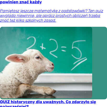
powinien znać każdy
Pamiętasz jeszcze matematykę z podstawówki? Ten quiz
wygląda niewinnie, ale oprócz prostych obliczeń trzeba
znać też kilka szkolnych zasad.
QUIZ historyczny dla uważnych. Co zdarzyło się
najwcześniej?