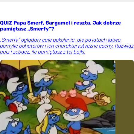
QUIZ Papa Smerf, Gargamel i reszta. Jak dobrze
pamiętasz „Smerfy”?
„Smerfy” oglądały całe pokolenia, ale po latach łatwo
pomylić bohaterów i ich charakterystyczne cechy. Rozwiąż
quiz i zobacz, ile pamiętasz z tej bajki.