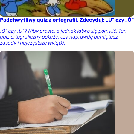
Podchwytliwy quiz z ortografii. Zdecyduj: „U” czy „Ó”
„Ó” czy „U”? Niby proste, a jednak łatwo się pomylić. Ten
quiz ortograficzny pokaże, czy naprawdę pamiętasz
zasady i najczęstsze wyjątki.