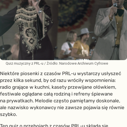
Quiz muzyczny z PRL-u
/ Źródło:
Narodowe Archiwum Cyfrowe
Niektóre piosenki z czasów PRL-u wystarczy usłyszeć
przez kilka sekund, by od razu wróciły wspomnienia:
radio grające w kuchni, kasety przewijane ołówkiem,
festiwale oglądane całą rodziną i refreny śpiewane
na prywatkach. Melodie często pamiętamy doskonale,
ale nazwisko wykonawcy nie zawsze pojawia się równie
szybko.
Ten quiz o przebojach z czasów PRL-u składa się