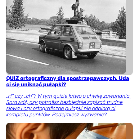
QUIZ ortograficzny dla spostrzegawczych. Uda
ci się uniknąć pułapki?
„H” czy „ch”? W tym quizie łatwo o chwilę zawahania.
Sprawdź, czy potrafisz bezbłędnie zapisać trudne
słowa i czy ortograficzne pułapki nie odbiorą ci
kompletu punktów. Podejmiesz wyzwanie?