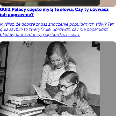
QUIZ Polacy często mylą te słowa. Czy ty używasz
ich poprawnie?
Myślisz, że dobrze znasz znaczenie popularnych słów? Ten
quiz szybko to zweryfikuje. Sprawdź, czy nie popełniasz
błędów, które zdarzają się bardzo często.