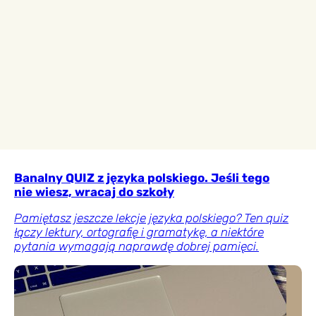
Banalny QUIZ z języka polskiego. Jeśli tego
nie wiesz, wracaj do szkoły
Pamiętasz jeszcze lekcje języka polskiego? Ten quiz
łączy lektury, ortografię i gramatykę, a niektóre
pytania wymagają naprawdę dobrej pamięci.