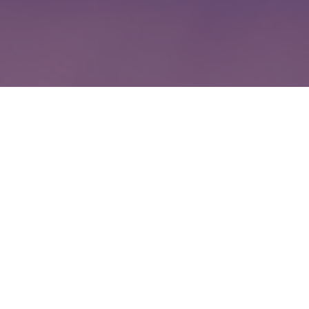
WIĘCEJ QUIZÓW
Co wiesz o witaminach? Sprawdzimy w tym
QUIZIE
Znasz zwierzęta żyjące w Polsce? Spróbuj