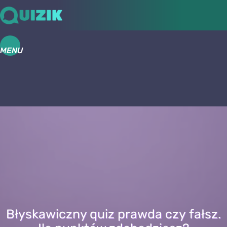
MENU
Błyskawiczny quiz prawda czy fałsz.