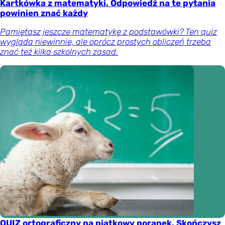
Kartkówka z matematyki. Odpowiedź na te pytania
powinien znać każdy
Pamiętasz jeszcze matematykę z podstawówki? Ten quiz
wygląda niewinnie, ale oprócz prostych obliczeń trzeba
znać też kilka szkolnych zasad.
QUIZ ortograficzny na piątkowy poranek. Skończysz