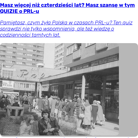
Masz więcej niż czterdzieści lat? Masz szansę w tym
QUIZIE o PRL-u
Pamiętasz, czym żyła Polska w czasach PRL-u? Ten quiz
sprawdzi nie tylko wspomnienia, ale też wiedzę o
codzienności tamtych lat.