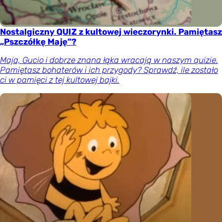
Nostalgiczny QUIZ z kultowej wieczorynki. Pamiętasz
„Pszczółkę Maję”?
Maja, Gucio i dobrze znana łąka wracają w naszym quizie.
Pamiętasz bohaterów i ich przygody? Sprawdź, ile zostało
ci w pamięci z tej kultowej bajki.