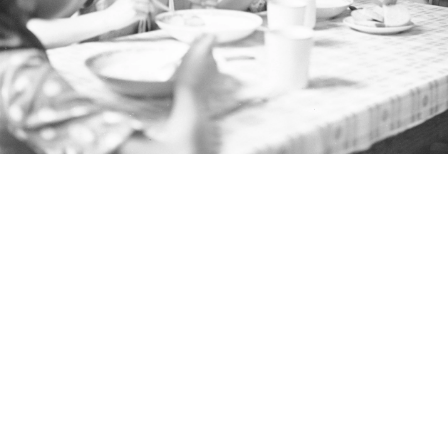
Quiz o czasach PRL-u
/ Źródło:
Narodowe Archiwum Cyfrowe
Oranżada w proszku, blok czekoladowy i obiad
z baru mlecznego. Ten quiz pokaże, jak dobrze
pamiętasz najbardziej charakterystyczne
smaki PRL-u.
Niektóre smaki potrafią wrócić po latach szybciej
niż wspomnienia. Wystarczy pomyśleć o oranżadzie
w proszku, ciepłych lodach, bloku czekoladowym albo
zapiekance z pieczarkami, by od razu przenieść się
do czasów szkolnych sklepików, barów mlecznych