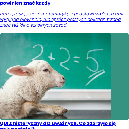
powinien znać każdy
Pamiętasz jeszcze matematykę z podstawówki? Ten quiz
wygląda niewinnie, ale oprócz prostych obliczeń trzeba
znać też kilka szkolnych zasad.
QUIZ historyczny dla uważnych. Co zdarzyło się
najwcześniej?