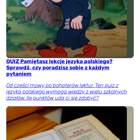
QUIZ Pamiętasz lekcje języka polskiego?
Sprawdź, czy poradzisz sobie z każdym
pytaniem
Od części mowy po bohaterów lektur. Ten quiz z
języka polskiego wymaga wiedzy z wielu szkolnych
działów. Ile punktów uda ci się zdobyć?