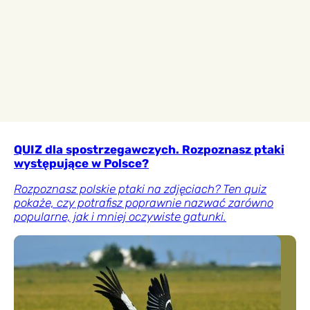
QUIZ dla spostrzegawczych. Rozpoznasz ptaki
występujące w Polsce?
Rozpoznasz polskie ptaki na zdjęciach? Ten quiz
pokaże, czy potrafisz poprawnie nazwać zarówno
popularne, jak i mniej oczywiste gatunki.