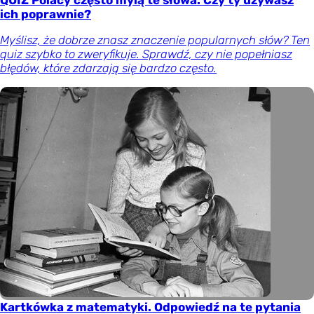
ich poprawnie?
Myślisz, że dobrze znasz znaczenie popularnych słów? Ten
quiz szybko to zweryfikuje. Sprawdź, czy nie popełniasz
błędów, które zdarzają się bardzo często.
Kartkówka z matematyki. Odpowiedź na te pytania