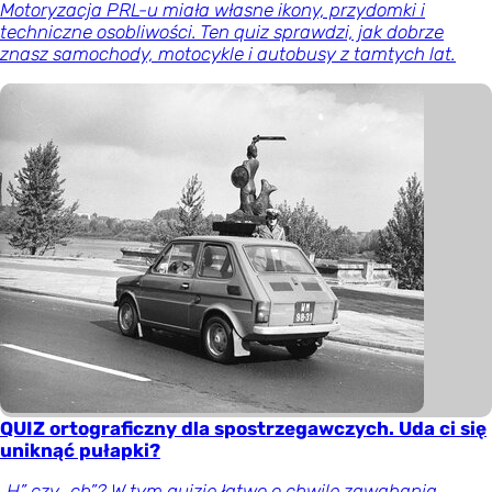
Motoryzacja PRL-u miała własne ikony, przydomki i
techniczne osobliwości. Ten quiz sprawdzi, jak dobrze
znasz samochody, motocykle i autobusy z tamtych lat.
QUIZ ortograficzny dla spostrzegawczych. Uda ci się
uniknąć pułapki?
„H” czy „ch”? W tym quizie łatwo o chwilę zawahania.