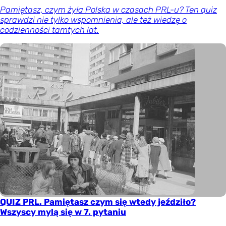
Pamiętasz, czym żyła Polska w czasach PRL-u? Ten quiz
sprawdzi nie tylko wspomnienia, ale też wiedzę o
codzienności tamtych lat.
QUIZ PRL. Pamiętasz czym się wtedy jeździło?
Wszyscy mylą się w 7. pytaniu