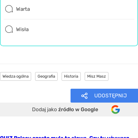
Warta
Wisła
Wiedza ogólna
Geografia
Historia
Misz Masz
UDOSTĘPNIJ
Dodaj jako
źródło w Google
QUIZ Polacy często mylą te słowa. Czy ty używasz