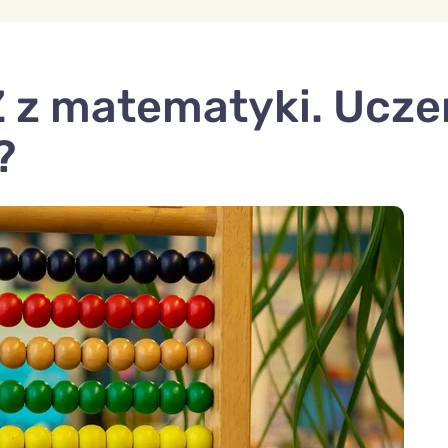
 z matematyki. Ucze
?