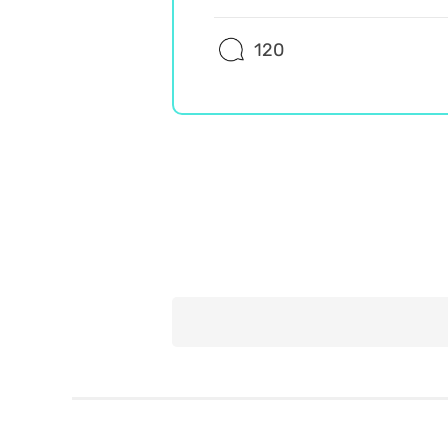
120
Wiedza ogólna
Misz Masz