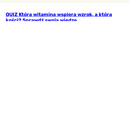
QUIZ Która witamina wspiera wzrok, a która
kości? Sprawdź swoją wiedzę
Witaminy wspierają odporność, wzrok, kości i
prawidłową pracę organizmu, ale łatwo pomylić ich
działanie. Rozwiąż quiz i przekonaj się, czy naprawdę
dobrze znasz ich rolę oraz najważniejsze źródła.