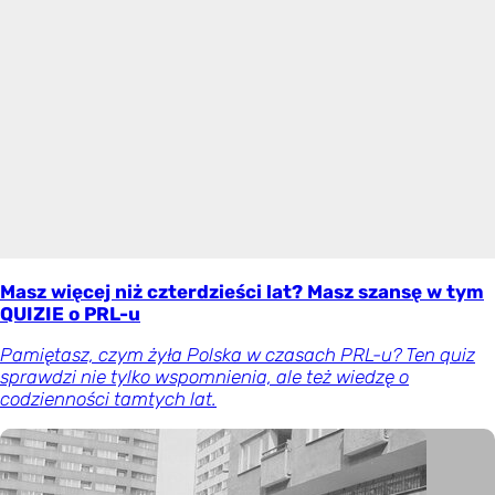
Masz więcej niż czterdzieści lat? Masz szansę w tym
QUIZIE o PRL-u
Pamiętasz, czym żyła Polska w czasach PRL-u? Ten quiz
sprawdzi nie tylko wspomnienia, ale też wiedzę o
codzienności tamtych lat.