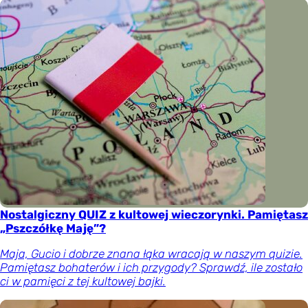
Nostalgiczny QUIZ z kultowej wieczorynki. Pamiętasz
„Pszczółkę Maję”?
Maja, Gucio i dobrze znana łąka wracają w naszym quizie.
Pamiętasz bohaterów i ich przygody? Sprawdź, ile zostało
ci w pamięci z tej kultowej bajki.