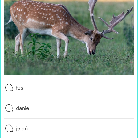
łoś
daniel
jeleń