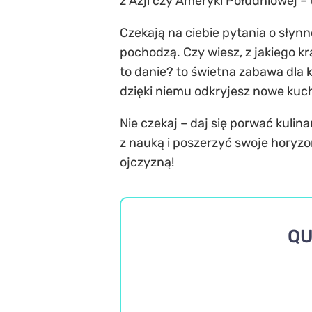
z Azji czy Ameryki Południowej –
Czekają na ciebie pytania o słyn
pochodzą. Czy wiesz, z jakiego k
to danie? to świetna zabawa dla k
dzięki niemu odkryjesz nowe kuch
Nie czekaj – daj się porwać kulin
z nauką i poszerzyć swoje horyzon
ojczyzną!
QU