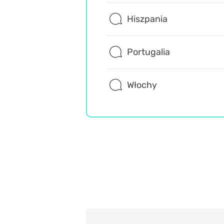
Hiszpania
Portugalia
Włochy
Wiedza ogólna
Misz Masz