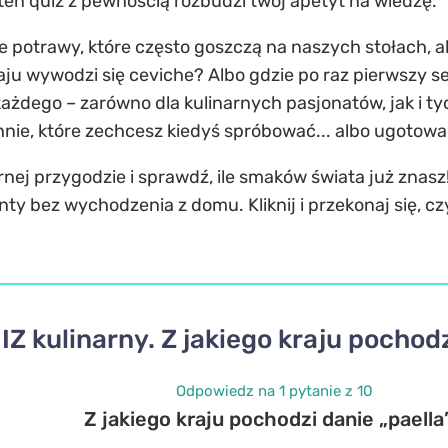
 ten quiz z pewnością rozbudzi twój apetyt na wiedzę.
ne potrawy, które często goszczą na naszych stołach, a
raju wywodzi się ceviche? Albo gdzie po raz pierwszy
ażdego – zarówno dla kulinarnych pasjonatów, jak i tyc
nie, które zechcesz kiedyś spróbować... albo ugotowa
arnej przygodzie i sprawdź, ile smaków świata już znas
ty bez wychodzenia z domu. Kliknij i przekonaj się, cz
IZ kulinarny. Z jakiego kraju pochodz
Odpowiedz na 1 pytanie z 10
Z jakiego kraju pochodzi danie „paella