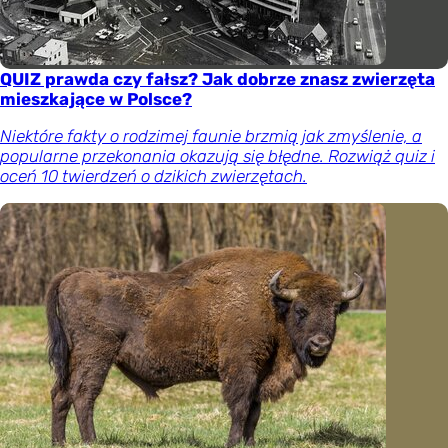
QUIZ prawda czy fałsz? Jak dobrze znasz zwierzęta
mieszkające w Polsce?
Niektóre fakty o rodzimej faunie brzmią jak zmyślenie, a
popularne przekonania okazują się błędne. Rozwiąż quiz i
oceń 10 twierdzeń o dzikich zwierzętach.