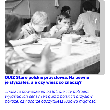
QUIZ Stare polskie przysłowia. Na pewno
je słyszałeś, ale czy wiesz co znaczą?
Znasz te powiedzenia od lat, ale czy potrafisz
wyjaśnić ich sens? Ten quiz z polskich przysłów
pokaże, czy dobrze odczytujesz ludową mądrość.