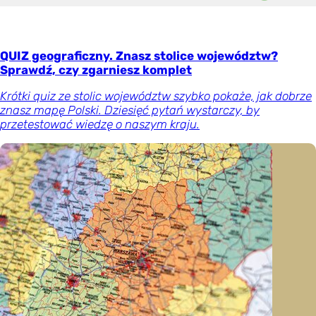
QUIZ geograficzny. Znasz stolice województw?
Sprawdź, czy zgarniesz komplet
Krótki quiz ze stolic województw szybko pokaże, jak dobrze
znasz mapę Polski. Dziesięć pytań wystarczy, by
przetestować wiedzę o naszym kraju.