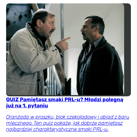
QUIZ Pamiętasz smaki PRL-u? Młodzi polegną
już na 1. pytaniu
Oranżada w proszku, blok czekoladowy i obiad z baru
mlecznego. Ten quiz pokaże, jak dobrze pamiętasz
najbardziej charakterystyczne smaki PRL-u.