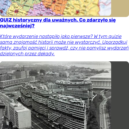
QUIZ historyczny dla uważnych. Co zdarzyło się
najwcześniej?
Które wydarzenie nastąpiło jako pierwsze? W tym quizie
sama znajomość historii może nie wystarczyć. Uporządkuj
fakty, zaufaj pamięci i sprawdź, czy nie pomylisz wydarzeń
dzielonych przez dekady.