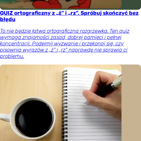
QUIZ ortograficzny z „ż” i „rz”. Spróbuj skończyć bez
błędu
To nie będzie łatwa ortograficzna rozgrzewka. Ten quiz
wymaga znajomości zasad, dobrej pamięci i pełnej
koncentracji. Podejmij wyzwanie i przekonaj się, czy
pisownia wyrazów z „ż” i „rz” naprawdę nie sprawia ci
problemu.