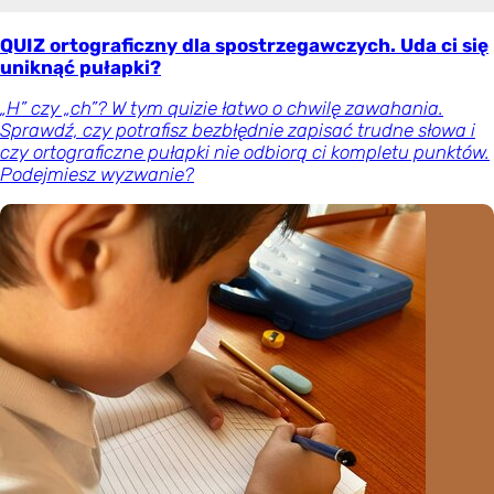
QUIZ ortograficzny dla spostrzegawczych. Uda ci się
uniknąć pułapki?
„H” czy „ch”? W tym quizie łatwo o chwilę zawahania.
Sprawdź, czy potrafisz bezbłędnie zapisać trudne słowa i
czy ortograficzne pułapki nie odbiorą ci kompletu punktów.
Podejmiesz wyzwanie?