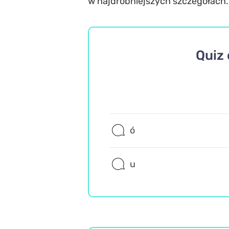
w najdrobniejszych szczegółach.
Quiz 
ó
u