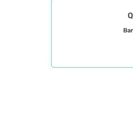
Q
Bar
Język polski
Trudne
Wiedza ogólna
Misz Masz